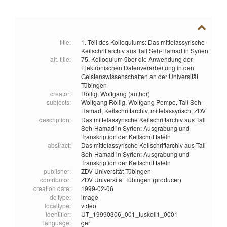
title:
1. Teil des Kolloquiums: Das mittelassyrische
Keilschriftarchiv aus Tall Seh-Hamad in Syrien
alt. title:
75. Kolloquium über die Anwendung der
Elektronischen Datenverarbeitung in den
Geistenswissenschaften an der Universität
Tübingen
creator:
Röllig, Wolfgang (author)
subjects:
Wolfgang Röllig,
Wolfgang Pempe,
Tall Seh-
Hamad,
Keilschriftarchiv,
mittelassyrisch,
ZDV
description:
Das mittelassyrische Keilschriftarchiv aus Tall
Seh-Hamad in Syrien: Ausgrabung und
Transkription der Keilschrifttafeln
abstract:
Das mittelassyrische Keilschriftarchiv aus Tall
Seh-Hamad in Syrien: Ausgrabung und
Transkription der Keilschrifttafeln
publisher:
ZDV Universität Tübingen
contributor:
ZDV Universität Tübingen (producer)
creation date:
1999-02-06
dc type:
image
localtype:
video
identifier:
UT_19990306_001_tuskoll1_0001
language:
ger