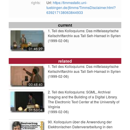
rights:
Url:
https://timmsstatic.uni-
tuebingen.de/jtimms/TimmsDisclaimer.html?
639217138063844933
current
1. Teil des Kolloquiums: Das mittelassyrische
Keilschriftarchiv aus Tall Seh-Hamad in Syrien
(1999-02-06)
01:46:27
related
1. Teil des Kolloquiums: Das mittelassyrische
Keilschriftarchiv aus Tall Seh-Hamad in Syrien
(1999-02-06)
00:48:40
2. Teil des Kolloquiums: SGML, Archival
Imaging and the Building of a Digital Library.
The Electronic Text Center at the University of
Virginia
01:53:04
(1999-02-06)
90. Kolloquium über die Anwendung der
Elektronischen Datenverarbeitung in den