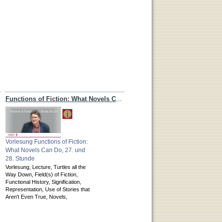
Functions of Fiction: What Novels Can Do
Vorlesung Functions of Fiction:
What Novels Can Do, 27. und
28. Stunde
Vorlesung,
Lecture,
Turtles all the
Way Down,
Field(s) of Fiction,
Functional History,
Signification,
Representation,
Use of Stories that
Aren't Even True,
Novels,