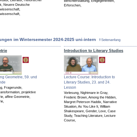
Berichterstattung,
Entgegentreten,
ck,
Neuere Deutsche
Erforschen,
rwissenschaft,
rwissenschaft,
ungen im Wintersemester 2024-2025 uni-intern
⇑Seitenanfang
trie
Introduction to Literary Studies
ng Geometrie, 59. und
Lecture Course: Introduction to
unde
Literary Studies, 23. and 24.
Lesson
ng,
Fragerunde,
ransformation,
projektive
Vorlesung,
Nightmare in Gray,
ie,
affine Geometrie,
Frederic Brown,
Among the Hidden,
ie,
Margret Peterson Haddix,
Narrative
Situation,
As You Like It,
William
Shakespeare,
Gender,
Love,
Case
Study,
Teaching Literature,
Lecture
Course,