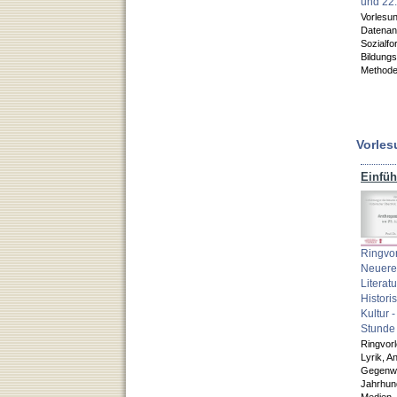
und 22
Vorlesu
Datenan
Sozialf
Bildung
Methode
Vorles
Ringvor
Neuere
Literat
Historis
Kultur 
Stunde
Ringvor
Lyrik,
An
Gegenwar
Jahrhun
Medien,