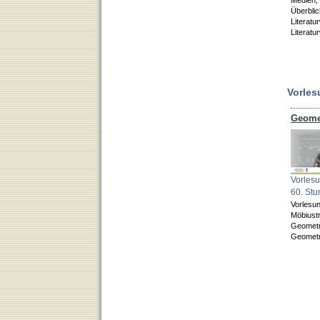
Überbli
Literatu
Literatu
Vorles
Geome
Vorlesu
60. St
Vorlesu
Möbiust
Geometr
Geometr