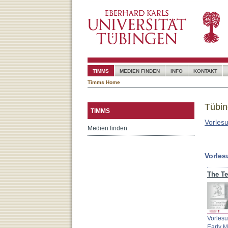
TIMMS
MEDIEN FINDEN
INFO
KONTAKT
Timms Home
Tübin
TIMMS
Vorles
Medien finden
Vorle
Vorlesu
Early 