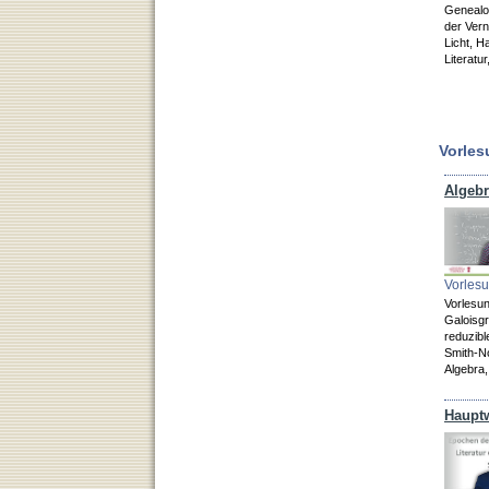
Genealog
der Vern
Licht,
Ha
Literatur
Vorle
Algeb
Vorlesu
Vorlesu
Galoisg
reduzib
Smith-N
Algebra,