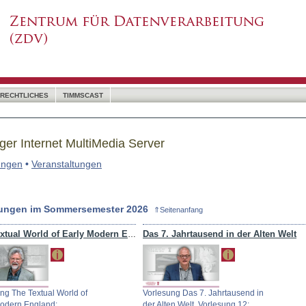
RECHTLICHES
TIMMSCAST
ger Internet MultiMedia Server
ungen
•
Veranstaltungen
sungen im Sommersemester 2026
⇑Seitenanfang
Das 7. Jahrtausend in der Alten Welt
The Textual World of Early Modern England: Shakespeare and Beyond
ng The Textual World of
Vorlesung Das 7. Jahrtausend in
Modern England:
der Alten Welt, Vorlesung 12: