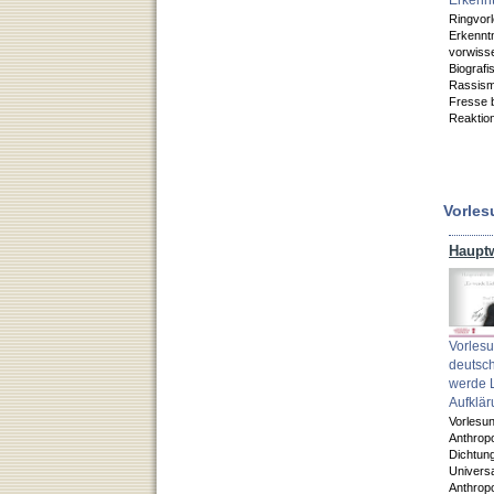
Ringvor
Erkenntn
vorwisse
Biografi
Rassis
Fresse
Reaktio
Vorles
Vorles
deutsche
werde L
Aufklär
Vorlesu
Anthropo
Dichtun
Univers
Anthrop