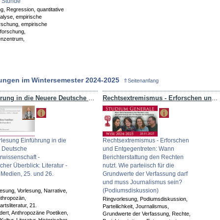
. Stunde
ng,
Regression,
quantitative
alyse,
empirische
orschung,
empirische
sforschung,
nzentrum,
ungen im Wintersemester 2024-2025
⇑Seitenanfang
Einführung in die Neuere Deutsche Literaturwissenschaft
Rechtsextremismus - Erforschen und Entgegentreten
lesung Einführung in die
Rechtsextremismus - Erforschen
 Deutsche
und Entgegentreten: Wann
urwissenschaft -
Berichterstattung den Rechten
cher Überblick: Literatur -
nutzt. Wie parteiisch für die
- Medien, 25. und 26.
Grundwerte der Verfassung darf
und muss Journalismus sein?
(Podiumsdiskussion)
lesung,
Vorlesung,
Narrative,
thropozän,
Ringvorlesung,
Podiumsdiskussion,
tsliteratur,
21.
Parteilichkeit,
Journalismus,
dert,
Anthropozäne Poetiken,
Grundwerte der Verfassung,
Rechte,
Kultur,
Literatur,
Historischer