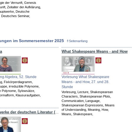
ie der Vernunft,
Genesis
unft,
Zeitalter der Aufklärung,
uptwerke,
Deutsche
,
Deutsches Seminar,
sungen im Sommersemester 2025
⇑Seitenanfang
ra
What Shakespeare Means - and How
ng Algebra, 52. Stunde
Vorlesung What Shakespeare
Means - and How, 27. und 28.
ng,
Fixkörperdiagramm,
ruppe,
irreduzible Polynome,
Stunde
le Polynome,
Sylowsätze,
Vorlesung,
Lecture,
Shakespearean
ormalform,
Klausuraufgaben,
Characters,
Shakespearean Plots,
Communication,
Language,
Shakespearean Expressions,
Means
of Understanding,
Meaning,
How,
Hauptwerke der deutschen Literatur (1) - Humanismus, Reformation, Barock
Means,
Shakespeare,