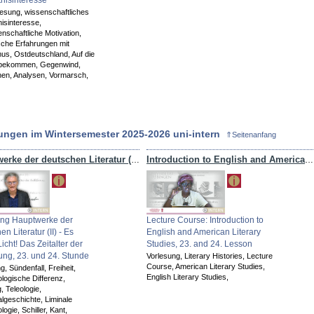
lesung,
wissenschaftliches
isinteresse,
nschaftliche Motivation,
sche Erfahrungen mit
mus,
Ostdeutschland,
Auf die
 bekommen,
Gegenwind,
nen,
Analysen,
Vormarsch,
ungen im Wintersemester 2025-2026 uni-intern
⇑Seitenanfang
Hauptwerke der deutschen Literatur (II) - Es werde Licht! Das Zeitalter der Aufklärung
Introduction to English and American Literary Studies
ung Hauptwerke der
Lecture Course: Introduction to
n Literatur (II) - Es
English and American Literary
icht! Das Zeitalter der
Studies, 23. and 24. Lesson
ung, 23. und 24. Stunde
Vorlesung,
Literary Histories,
Lecture
Course,
American Literary Studies,
ng,
Sündenfall,
Freiheit,
English Literary Studies,
logische Differenz,
g,
Teleologie,
algeschichte,
Liminale
ologie,
Schiller,
Kant,