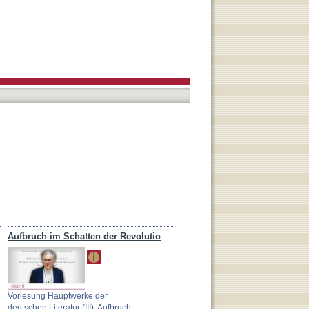
Aufbruch im Schatten der Revolution - Deutsche Literatur zwischen Sturm und Drang und Klassik (1770-1805)
Vorlesung Hauptwerke der
deutschen Literatur (III): Aufbruch