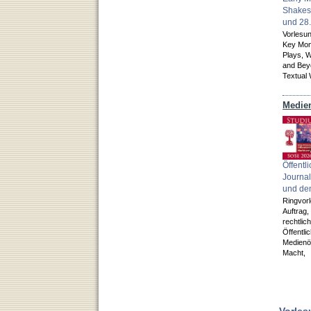
Shakes
und 28
Vorlesu
Key Mo
Plays,
W
and Bey
Textual 
Öffentli
Journal
und de
Ringvor
Auftrag,
rechtlic
Öffentli
Medien
Macht,