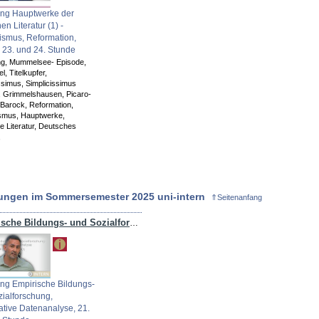
ung Hauptwerke der
en Literatur (1) -
smus, Reformation,
 23. und 24. Stunde
ng,
Mummelsee- Episode,
el,
Titelkupfer,
issimus,
Simplicissimus
,
Grimmelshausen,
Picaro-
Barock,
Reformation,
smus,
Hauptwerke,
 Literatur,
Deutsches
,
ungen im Sommersemester 2025 uni-intern
⇑Seitenanfang
Empirische Bildungs- und Sozialforschung, Quantitative Datenanalyse
ng Empirische Bildungs-
ialforschung,
ative Datenanalyse, 21.