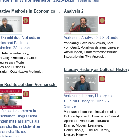
ungen im Wintersemester 2025-2026
⇑Seitenanfang
Analysis 2
Quantitative Methods in Economics and Business Administration
 Quantitative Methods in
Vorlesung Analysis 2, 58. Stunde
ics and Business
Vorlesung,
Satz von Stokes,
Satz
von Gauß,
Polarkoordinaten,
Lineare
tration, 28. Lesson
Abbildungen,
Transformationsformel,
,
Heteroskedasticity,
Integration im R^n,
Analysis,
inearity,
Omitted variables,
Regression Model,
cs and Business
Literary History as Cultural History
ration,
Quantitative Methods,
Extreme Rechte auf dem Vormarsch – Analysen, Reaktionen, Gegenwind
Vorlesung Literary History as
Cultural History, 25. und 26.
Stunde
ie Fresse bekommen in
Vorlesung,
Lecture,
Limitations of a
schland". Biografische
Cultural Approach,
Uses of a Cultural
Approach,
American Literature,
ngen mit Rassismus als
Drama,
Modern Literature,
enschaftliche Motivation
Conclusion(s),
Cultural History,
senschaftliches
Literary History,
nisinteresse