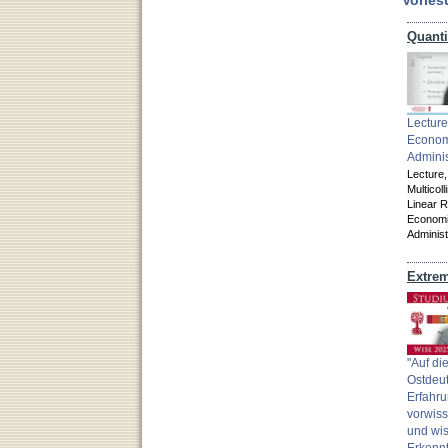
Vorles
Lecture
Econom
Adminis
Lecture
Multicoll
Linear 
Economi
Administ
"Auf d
Ostdeut
Erfahru
vorwiss
und wis
Erkennt