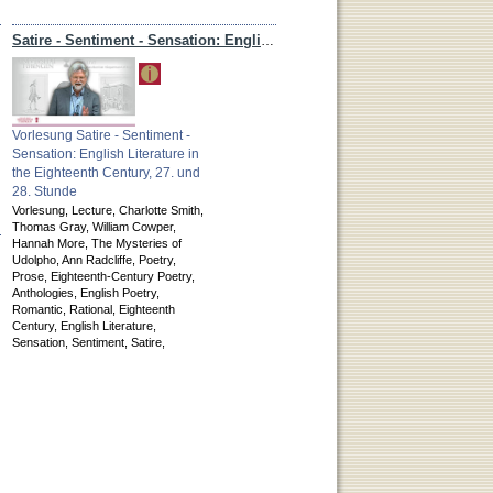
Satire - Sentiment - Sensation: English Literature in the Eighteenth Century
Vorlesung Satire - Sentiment -
Sensation: English Literature in
the Eighteenth Century, 27. und
28. Stunde
Vorlesung,
Lecture,
Charlotte Smith,
Thomas Gray,
William Cowper,
Hannah More,
The Mysteries of
Udolpho,
Ann Radcliffe,
Poetry,
Prose,
Eighteenth-Century Poetry,
Anthologies,
English Poetry,
Romantic,
Rational,
Eighteenth
Century,
English Literature,
Sensation,
Sentiment,
Satire,