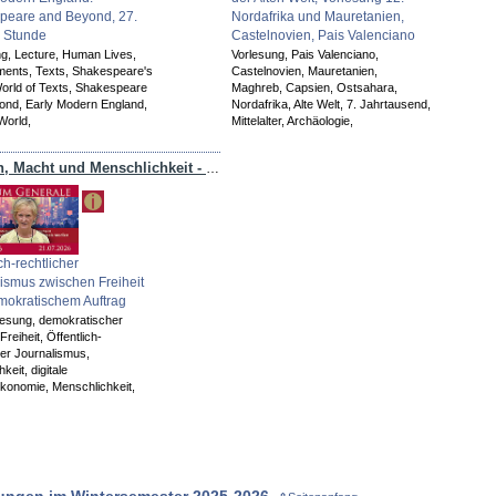
peare and Beyond, 27.
Nordafrika und Mauretanien,
. Stunde
Castelnovien, Pais Valenciano
ng,
Lecture,
Human Lives,
Vorlesung,
Pais Valenciano,
ments,
Texts,
Shakespeare's
Castelnovien,
Mauretanien,
orld of Texts,
Shakespeare
Maghreb,
Capsien,
Ostsahara,
ond,
Early Modern England,
Nordafrika,
Alte Welt,
7. Jahrtausend,
World,
Mittelalter,
Archäologie,
Medien, Macht und Menschlichkeit - Wie die digitale Medienökonomie unsere Öffentlichkeit prägt
ch-rechtlicher
ismus zwischen Freiheit
mokratischem Auftrag
lesung,
demokratischer
Freiheit,
Öffentlich-
her Journalismus,
chkeit,
digitale
ökonomie,
Menschlichkeit,