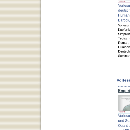
Vorles
deutsch
Humani
Barock,
Vorlesu
Kupfertit
Simplic
Teutsch
Roman,
Humani
Deutsche
Seminar
Vorles
Vorlesu
und Soz
Quantit