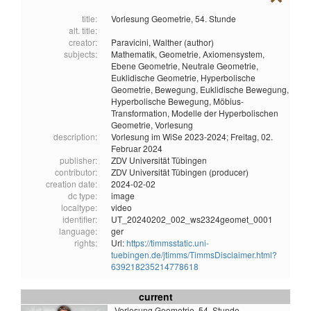
title:
Vorlesung Geometrie, 54. Stunde
alt. title:
creator:
Paravicini, Walther (author)
subjects:
Mathematik,
Geometrie,
Axiomensystem,
Ebene Geometrie,
Neutrale Geometrie,
Euklidische Geometrie,
Hyperbolische
Geometrie,
Bewegung,
Euklidische Bewegung,
Hyperbolische Bewegung,
Möbius-
Transformation,
Modelle der Hyperbolischen
Geometrie,
Vorlesung
description:
Vorlesung im WiSe 2023-2024; Freitag, 02.
Februar 2024
publisher:
ZDV Universität Tübingen
contributor:
ZDV Universität Tübingen (producer)
creation date:
2024-02-02
dc type:
image
localtype:
video
identifier:
UT_20240202_002_ws2324geomet_0001
language:
ger
rights:
Url:
https://timmsstatic.uni-
tuebingen.de/jtimms/TimmsDisclaimer.html?
639218235214778618
current
Vorlesung Geometrie, 54. Stunde