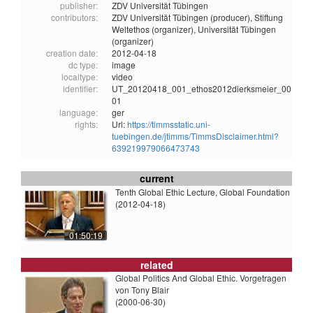
publisher:
ZDV Universität Tübingen
contributors:
ZDV Universität Tübingen (producer),
Stiftung
Weltethos (organizer),
Universität Tübingen
(organizer)
creation date:
2012-04-18
dc type:
image
localtype:
video
identifier:
UT_20120418_001_ethos2012dierksmeier_00
01
language:
ger
rights:
Url:
https://timmsstatic.uni-
tuebingen.de/jtimms/TimmsDisclaimer.html?
639219979066473743
current
Tenth Global Ethic Lecture, Global Foundation
(2012-04-18)
01:50:19
related
Global Politics And Global Ethic. Vorgetragen
von Tony Blair
(2000-06-30)