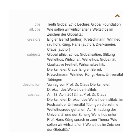
title:
Tenth Global Ethic Lecture, Global Foundation
alt. title:
Wie sollen wir wirtschaften? Weltethos im
Zeichen der Globalität
creators:
Engler, Bernd (author),
Kretschmann, Winfried
(author),
Küng, Hans (author),
Dierksmeier,
Claus (author)
subjects:
Global Ethic,
Ethics,
Globalisation,
Stiftung
Weltethos,
Wirtschaft,
Weltethos,
Globalität,
Qualitative Freiheit,
Wirtschaftsethik,
Dierksmeier, Claus,
Engler, Bernd,
Kretschmann, Winfried,
Küng, Hans,
Universität
Tübingen
description:
Vortrag von Prof. Dr. Claus Dierksmeier,
Direktor des Weltethos-Instituts
abstract:
Am 18. April 2012, hat Prof. Dr. Claus
Dierksmeier, Direktor des Weltethos-Instituts, im
Festsaal der Universität Tübingen die zehnte
Weltethosrede gehalten. Auf Einladung der
Universität und der Stiftung Weltethos unter
Prof. Hans Küng sprach er zum Thema "Wie
sollen wir wirtschaften? Weltethos im Zeichen
der Globalität"