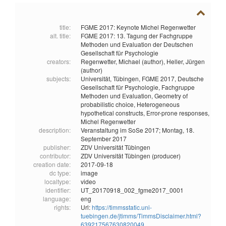
title:
FGME 2017: Keynote Michel Regenwetter
alt. title:
FGME 2017: 13. Tagung der Fachgruppe
Methoden und Evaluation der Deutschen
Gesellschaft für Psychologie
creators:
Regenwetter, Michael (author),
Heller, Jürgen
(author)
subjects:
Universität,
Tübingen,
FGME 2017,
Deutsche
Gesellschaft für Psychologie,
Fachgruppe
Methoden und Evaluation,
Geometry of
probabilistic choice,
Heterogeneous
hypothetical constructs,
Error-prone responses,
Michel Regenwetter
description:
Veranstaltung im SoSe 2017; Montag, 18.
September 2017
publisher:
ZDV Universität Tübingen
contributor:
ZDV Universität Tübingen (producer)
creation date:
2017-09-18
dc type:
image
localtype:
video
identifier:
UT_20170918_002_fgme2017_0001
language:
eng
rights:
Url:
https://timmsstatic.uni-
tuebingen.de/jtimms/TimmsDisclaimer.html?
639217567630820049