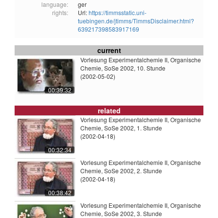
language:
ger
rights:
Url:
https://timmsstatic.uni-
tuebingen.de/jtimms/TimmsDisclaimer.html?
639217398583917169
current
Vorlesung Experimentalchemie II, Organische
Chemie, SoSe 2002, 10. Stunde
(2002-05-02)
00:39:32
related
Vorlesung Experimentalchemie II, Organische
Chemie, SoSe 2002, 1. Stunde
(2002-04-18)
00:32:34
Vorlesung Experimentalchemie II, Organische
Chemie, SoSe 2002, 2. Stunde
(2002-04-18)
00:38:42
Vorlesung Experimentalchemie II, Organische
Chemie, SoSe 2002, 3. Stunde