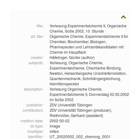
title:
Vorlesung Experimentalchemie II, Organische
Chemie, SoSe 2002, 10. Stunde
alt. title:
Organische Chemie, Experimentalchemie II für
Chemiker, Biochemiker, Biologen,
Pharmazeuten und Lehramtskandidaten mit
Chemie im Hauptfach
creator:
Häfelinger, Günter (author)
subjects:
Vorlesung,
Organische Chemie,
Experimentalchemie,
Chemische Bindung,
Newton,
Heisenbergsche Unschärfenrelation,
Quantenmechanik,
Schrödingergleichung,
Hamiltonoperator
description:
Vorlesung Organische Chemie,
Experimentalchemie II, Donnerstag 02.05.2002
im SoSe 2002
publisher:
ZDV Universität Tübingen
contributors:
ZDV Universität Tübingen (producer),
Riethmüller, Gerhard (assistent)
creation date:
2002-05-02
dc type:
image
localtype:
video
identifier:
UT_20020502_002_chemorg_0001