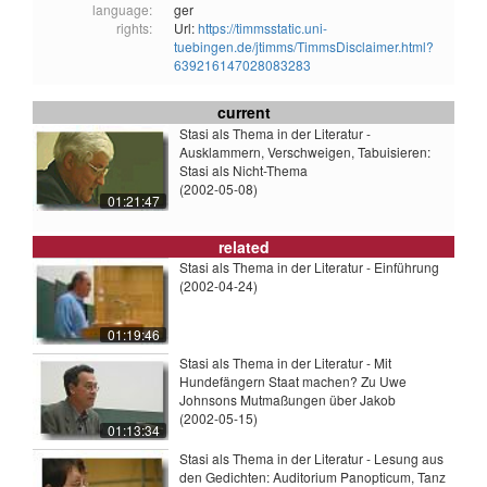
language:
ger
rights:
Url:
https://timmsstatic.uni-
tuebingen.de/jtimms/TimmsDisclaimer.html?
639216147028083283
current
Stasi als Thema in der Literatur -
Ausklammern, Verschweigen, Tabuisieren:
Stasi als Nicht-Thema
(2002-05-08)
01:21:47
related
Stasi als Thema in der Literatur - Einführung
(2002-04-24)
01:19:46
Stasi als Thema in der Literatur - Mit
Hundefängern Staat machen? Zu Uwe
Johnsons Mutmaßungen über Jakob
(2002-05-15)
01:13:34
Stasi als Thema in der Literatur - Lesung aus
den Gedichten: Auditorium Panopticum, Tanz