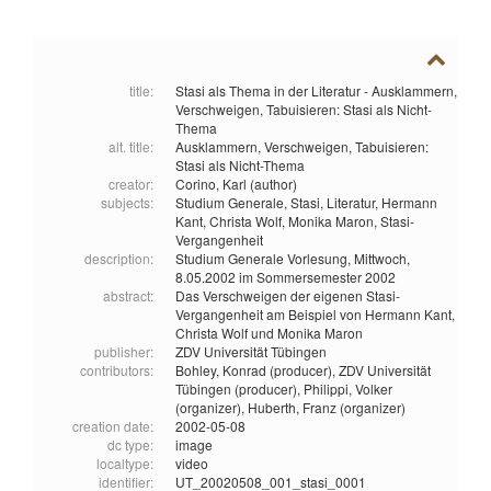
title:
Stasi als Thema in der Literatur - Ausklammern,
Verschweigen, Tabuisieren: Stasi als Nicht-
Thema
alt. title:
Ausklammern, Verschweigen, Tabuisieren:
Stasi als Nicht-Thema
creator:
Corino, Karl (author)
subjects:
Studium Generale,
Stasi,
Literatur,
Hermann
Kant,
Christa Wolf,
Monika Maron,
Stasi-
Vergangenheit
description:
Studium Generale Vorlesung, Mittwoch,
8.05.2002 im Sommersemester 2002
abstract:
Das Verschweigen der eigenen Stasi-
Vergangenheit am Beispiel von Hermann Kant,
Christa Wolf und Monika Maron
publisher:
ZDV Universität Tübingen
contributors:
Bohley, Konrad (producer),
ZDV Universität
Tübingen (producer),
Philippi, Volker
(organizer),
Huberth, Franz (organizer)
creation date:
2002-05-08
dc type:
image
localtype:
video
identifier:
UT_20020508_001_stasi_0001