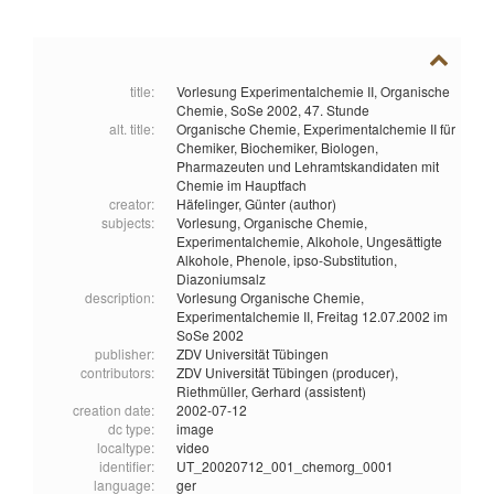
title:
Vorlesung Experimentalchemie II, Organische
Chemie, SoSe 2002, 47. Stunde
alt. title:
Organische Chemie, Experimentalchemie II für
Chemiker, Biochemiker, Biologen,
Pharmazeuten und Lehramtskandidaten mit
Chemie im Hauptfach
creator:
Häfelinger, Günter (author)
subjects:
Vorlesung,
Organische Chemie,
Experimentalchemie,
Alkohole,
Ungesättigte
Alkohole,
Phenole,
ipso-Substitution,
Diazoniumsalz
description:
Vorlesung Organische Chemie,
Experimentalchemie II, Freitag 12.07.2002 im
SoSe 2002
publisher:
ZDV Universität Tübingen
contributors:
ZDV Universität Tübingen (producer),
Riethmüller, Gerhard (assistent)
creation date:
2002-07-12
dc type:
image
localtype:
video
identifier:
UT_20020712_001_chemorg_0001
language:
ger