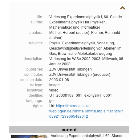
title:
Vorlesung Experimentalphysik I, 60. Stunde
alt. title:
Experimentalphysik I für Physiker,
Mathematiker und Informatiker
creators:
Müther, Herbert (author),
Kleiner, Reinhold
(author)
subjects:
Physik,
Experimentalphysik,
Vorlesung,
Geschwindigkeitsverteilung von Atomen im
Gas,
Brownsche Molekularbewegung
description:
Vorlesung im WiSe 2002-2003, Mittwoch, 08.
Januar 2003
publisher:
ZDV Universität Tübingen
contributor:
ZDV Universität Tübingen (producer)
creation date:
2003-01-08
dc type:
image
localtype:
video
identifier:
UT_20030108_001_exphysik1_0001
language:
ger
rights:
Url:
https://timmsstatic.uni-
tuebingen.de/jtimms/TimmsDisclaimer.html?
639217299665482042
current
Vorlesung Experimentalphysik I, 60. Stunde