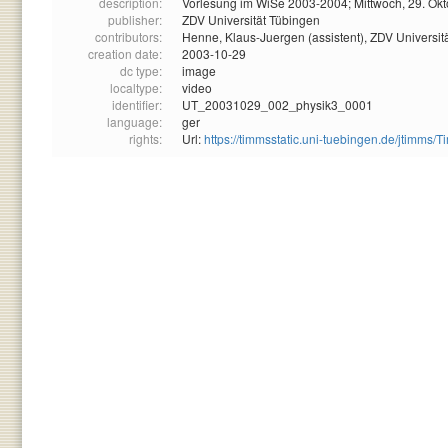
description:
Vorlesung im WiSe 2003-2004; Mittwoch, 29. Ok
publisher:
ZDV Universität Tübingen
contributors:
Henne, Klaus-Juergen (assistent),
ZDV Universit
creation date:
2003-10-29
dc type:
image
localtype:
video
identifier:
UT_20031029_002_physik3_0001
language:
ger
rights:
Url:
https://timmsstatic.uni-tuebingen.de/jtim