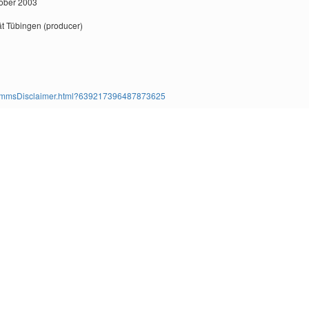
tober 2003
ät Tübingen (producer)
ms/TimmsDisclaimer.html?639217396487873625