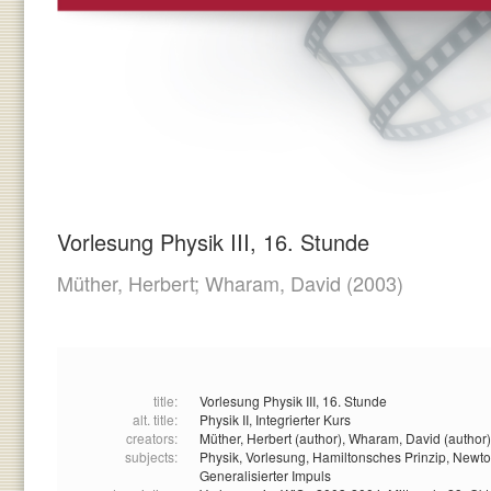
Vorlesung Physik III, 16. Stunde
Müther, Herbert;
Wharam, David
(2003)
title:
Vorlesung Physik III, 16. Stunde
alt. title:
Physik II, Integrierter Kurs
creators:
Müther, Herbert (author),
Wharam, David (author)
subjects:
Physik,
Vorlesung,
Hamiltonsches Prinzip,
Newto
Generalisierter Impuls