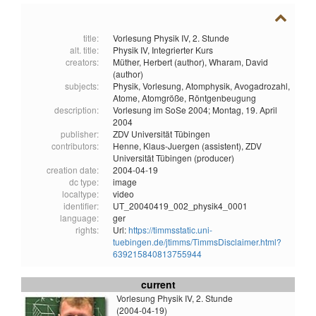
title:
Vorlesung Physik IV, 2. Stunde
alt. title:
Physik IV, Integrierter Kurs
creators:
Müther, Herbert (author),
Wharam, David
(author)
subjects:
Physik,
Vorlesung,
Atomphysik,
Avogadrozahl,
Atome,
Atomgröße,
Röntgenbeugung
description:
Vorlesung im SoSe 2004; Montag, 19. April
2004
publisher:
ZDV Universität Tübingen
contributors:
Henne, Klaus-Juergen (assistent),
ZDV
Universität Tübingen (producer)
creation date:
2004-04-19
dc type:
image
localtype:
video
identifier:
UT_20040419_002_physik4_0001
language:
ger
rights:
Url:
https://timmsstatic.uni-
tuebingen.de/jtimms/TimmsDisclaimer.html?
639215840813755944
current
Vorlesung Physik IV, 2. Stunde
(2004-04-19)