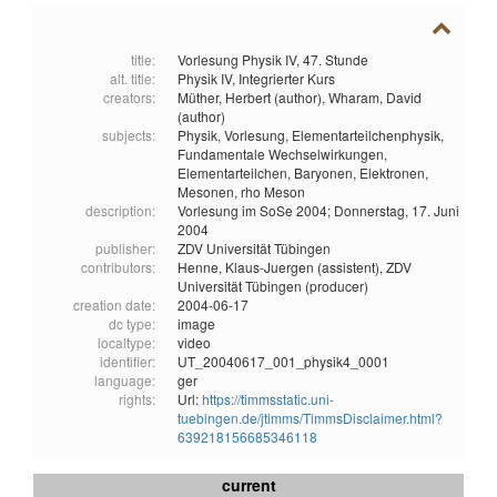
title:
Vorlesung Physik IV, 47. Stunde
alt. title:
Physik IV, Integrierter Kurs
creators:
Müther, Herbert (author),
Wharam, David
(author)
subjects:
Physik,
Vorlesung,
Elementarteilchenphysik,
Fundamentale Wechselwirkungen,
Elementarteilchen,
Baryonen,
Elektronen,
Mesonen,
rho Meson
description:
Vorlesung im SoSe 2004; Donnerstag, 17. Juni
2004
publisher:
ZDV Universität Tübingen
contributors:
Henne, Klaus-Juergen (assistent),
ZDV
Universität Tübingen (producer)
creation date:
2004-06-17
dc type:
image
localtype:
video
identifier:
UT_20040617_001_physik4_0001
language:
ger
rights:
Url:
https://timmsstatic.uni-
tuebingen.de/jtimms/TimmsDisclaimer.html?
639218156685346118
current