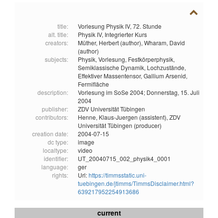
title:
Vorlesung Physik IV, 72. Stunde
alt. title:
Physik IV, Integrierter Kurs
creators:
Müther, Herbert (author),
Wharam, David
(author)
subjects:
Physik,
Vorlesung,
Festkörperphysik,
Semiklassische Dynamik,
Lochzustände,
Effektiver Massentensor,
Gallium Arsenid,
Fermifläche
description:
Vorlesung im SoSe 2004; Donnerstag, 15. Juli
2004
publisher:
ZDV Universität Tübingen
contributors:
Henne, Klaus-Juergen (assistent),
ZDV
Universität Tübingen (producer)
creation date:
2004-07-15
dc type:
image
localtype:
video
identifier:
UT_20040715_002_physik4_0001
language:
ger
rights:
Url:
https://timmsstatic.uni-
tuebingen.de/jtimms/TimmsDisclaimer.html?
639217952254913686
current