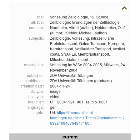
title:
Vorlesung Zellbiologie, 12. Stunde
alt. title:
Zellbiologie: Grundlagen der Zellbiologie
creators:
Nordheim, Alfred (author),
Heidenreich, Olaf
(author),
Kiebler, Michael (author)
subjects:
Zellbiologie,
Vorlesung,
Intrazellulärer
Proteintransport,
Gated Transport,
Kernpore,
Kerntransport,
Vesikulärer Transport,
Vesikel-
coats,
SNAREs,
Membrantransport,
Mitochondrialer Import
description:
Vorlesung im WiSe 2004-2005; Mittwoch, 24.
November 2004
publisher:
ZDV Universität Tübingen
contributor:
ZDV Universität Tübingen (producer)
creation date:
2004-11-24
dc type:
image
localtype:
video
identifier:
UT_20041124_001_zellbio_0001
language:
ger
rights:
Url:
https://timmsstatic.uni-
tuebingen.de/jtimms/TimmsDisclaimer.html?
639216940764847160
current