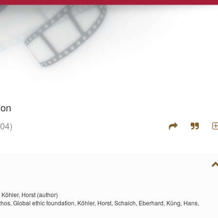
ion
04)
,
Köhler, Horst (author)
thos,
Global ethic foundation,
Köhler, Horst,
Schaich, Eberhard,
Küng, Hans,