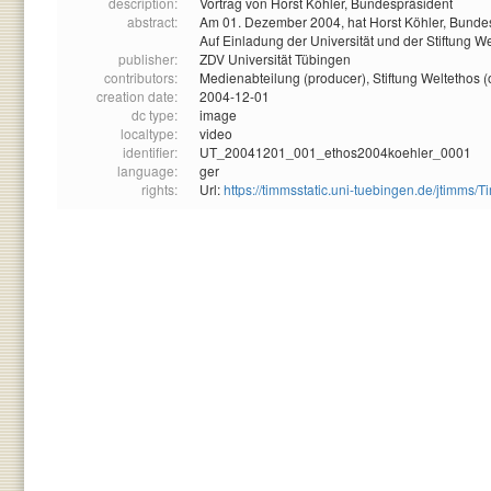
description:
Vortrag von Horst Köhler, Bundespräsident
abstract:
Am 01. Dezember 2004, hat Horst Köhler, Bundesp
Auf Einladung der Universität und der Stiftung
publisher:
ZDV Universität Tübingen
contributors:
Medienabteilung (producer),
Stiftung Weltethos (
creation date:
2004-12-01
dc type:
image
localtype:
video
identifier:
UT_20041201_001_ethos2004koehler_0001
language:
ger
rights:
Url:
https://timmsstatic.uni-tuebingen.de/jtim