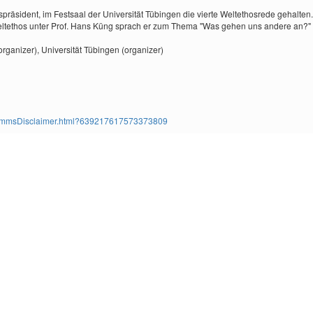
räsident, im Festsaal der Universität Tübingen die vierte Weltethosrede gehalten.
 Weltethos unter Prof. Hans Küng sprach er zum Thema "Was gehen uns andere an?"
organizer),
Universität Tübingen (organizer)
ms/TimmsDisclaimer.html?639217617573373809