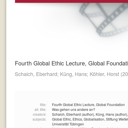
Fourth Global Ethic Lecture, Global Foundat
Schaich, Eberhard;
Küng, Hans;
Köhler, Horst
(20
title:
Fourth Global Ethic Lecture, Global Foundation
alt. title:
Was gehen uns andere an?
creators:
Schaich, Eberhard (author),
Küng, Hans (author)
subjects:
Global Ethic,
Ethics,
Globalisation,
Stiftung Welte
Universität Tübingen