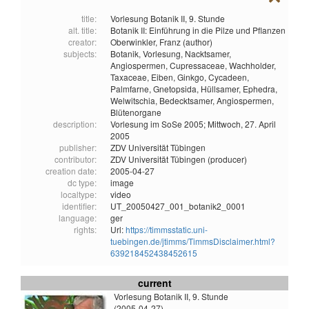
title:
Vorlesung Botanik II, 9. Stunde
alt. title:
Botanik II: Einführung in die Pilze und Pflanzen
creator:
Oberwinkler, Franz (author)
subjects:
Botanik,
Vorlesung,
Nacktsamer,
Angiospermen,
Cupressaceae,
Wachholder,
Taxaceae,
Eiben,
Ginkgo,
Cycadeen,
Palmfarne,
Gnetopsida,
Hüllsamer,
Ephedra,
Welwitschia,
Bedecktsamer,
Angiospermen,
Blütenorgane
description:
Vorlesung im SoSe 2005; Mittwoch, 27. April
2005
publisher:
ZDV Universität Tübingen
contributor:
ZDV Universität Tübingen (producer)
creation date:
2005-04-27
dc type:
image
localtype:
video
identifier:
UT_20050427_001_botanik2_0001
language:
ger
rights:
Url:
https://timmsstatic.uni-
tuebingen.de/jtimms/TimmsDisclaimer.html?
639218452438452615
current
Vorlesung Botanik II, 9. Stunde
(2005-04-27)