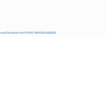
ms/TimmsDisclaimer.html?639218693263488285