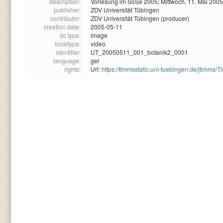
description:
Vorlesung im SoSe 2005; Mittwoch, 11. Mai 2005
publisher:
ZDV Universität Tübingen
contributor:
ZDV Universität Tübingen (producer)
creation date:
2005-05-11
dc type:
image
localtype:
video
identifier:
UT_20050511_001_botanik2_0001
language:
ger
rights:
Url:
https://timmsstatic.uni-tuebingen.de/jtim