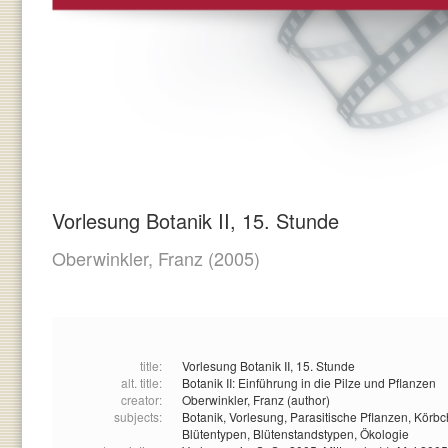
Vorlesung Botanik II, 15. Stunde
Oberwinkler, Franz
(2005)
title:
Vorlesung Botanik II, 15. Stunde
alt. title:
Botanik II: Einführung in die Pilze und Pflanzen
creator:
Oberwinkler, Franz (author)
subjects:
Botanik,
Vorlesung,
Parasitische Pflanzen,
Körbc
Blütentypen,
Blütenstandstypen,
Ökologie