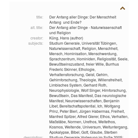
title:
Der Anfang aller Dinge: Der Menschheit
Anfang  und Ende?
alt. title:
Der Anfang aller Dinge - Naturwissenschaft
und Religion
creator:
Küng, Hans (author)
subjects:
Studium Generale,
Universität Tübingen,
Naturwissenschaft,
Religion,
Menschheit,
Mensch,
Hominisation,
Menschwerdung,
Sprachzentrum,
Hominiden,
Religiosität,
Seele,
Bewußtseinszustand,
freier Wille,
Burrhus
Frederic Skinner,
Ethologie,
Verhaltensforschung,
Geist,
Gehirn,
Gehirnforschung,
Theologie,
Willensfreiheit,
Limbisches System,
Gerhard Roth,
Neurophysiologie,
Wolf Singer,
Hirnforschung,
Bewußtsein,
Das Manifest,
Das neurologische
Manifest,
Neurowissenschaften,
Benjamin
Libet,
Bereitschaftspotential,
Ich,
Wolfgang
Prinz,
Peter Bieri,
Jürgen Habermas,
Freiheit,
Manfred Spitzer,
Alfred Gierer,
Ethos,
Verhalten,
Maßstäbe,
Normen,
Urethos,
Weltethos,
Kosmos,
Weltende,
Universum,
Weltuntergang,
Apokalypse,
Bibel,
Gott,
Glaube,
Sterben
description:
Studium Generale Vorlesung im SoSe 2005;