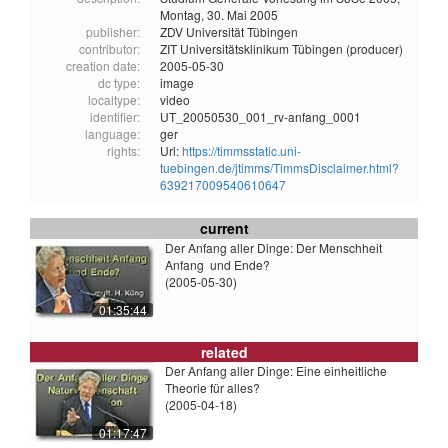
Montag, 30. Mai 2005
publisher:
ZDV Universität Tübingen
contributor:
ZIT Universitätsklinikum Tübingen (producer)
creation date:
2005-05-30
dc type:
image
localtype:
video
identifier:
UT_20050530_001_rv-anfang_0001
language:
ger
rights:
Url:
https://timmsstatic.uni-
tuebingen.de/jtimms/TimmsDisclaimer.html?
639217009540610647
current
Der Anfang aller Dinge: Der Menschheit
Anfang  und Ende?
(2005-05-30)
01:35:44
related
Der Anfang aller Dinge: Eine einheitliche
Theorie für alles?
(2005-04-18)
01:17:47