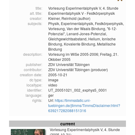
title:
Vorlesung Experimentalphysik V, 4. Stunde
alt. title:
Experimentalphysik V - Festkörperphysik
creator:
Kleiner, Reinhold (author)
subjects:
Physik,
Experimentalphysik,
Festkörperphysik,
Vorlesung,
Van der Waals Bindung,
"6-12-
Potenzial",
Lenard-Jones-Potenzial,
Gleichgewichtsabstand,
Helium,
Ionische
Bindung,
Kovalente Bindung,
Metallische
Bindung
description:
Vorlesung im WiSe 2005-2006; Freitag, 21.
Oktober 2005
publisher:
ZDV Universität Tübingen
contributor:
ZDV Universität Tübingen (producer)
creation date:
2005-10-21
dc type:
image
localtype:
video
identifier:
UT_20051021_002_exphys5_0001
language:
ger
rights:
Url:
https://timmsstatic.uni-
tuebingen.de/jtimms/TimmsDisclaimer.html?
639217282088151316
current
Vorlesung Experimentalphysik V, 4. Stunde
(2005-10-21)