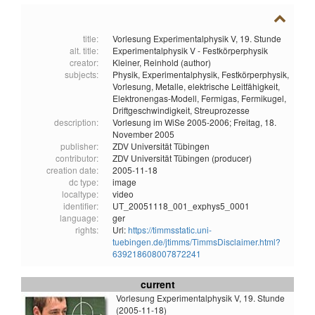
title:
Vorlesung Experimentalphysik V, 19. Stunde
alt. title:
Experimentalphysik V - Festkörperphysik
creator:
Kleiner, Reinhold (author)
subjects:
Physik,
Experimentalphysik,
Festkörperphysik,
Vorlesung,
Metalle,
elektrische Leitfähigkeit,
Elektronengas-Modell,
Fermigas,
Fermikugel,
Driftgeschwindigkeit,
Streuprozesse
description:
Vorlesung im WiSe 2005-2006; Freitag, 18.
November 2005
publisher:
ZDV Universität Tübingen
contributor:
ZDV Universität Tübingen (producer)
creation date:
2005-11-18
dc type:
image
localtype:
video
identifier:
UT_20051118_001_exphys5_0001
language:
ger
rights:
Url:
https://timmsstatic.uni-
tuebingen.de/jtimms/TimmsDisclaimer.html?
639218608007872241
current
Vorlesung Experimentalphysik V, 19. Stunde
(2005-11-18)