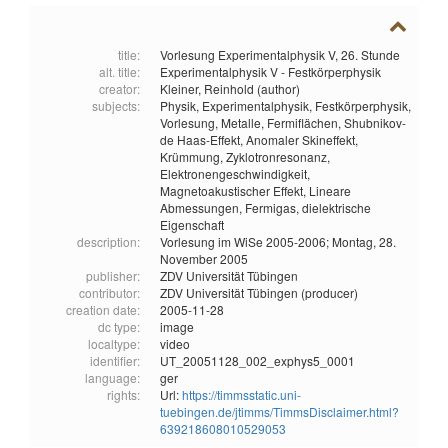
title:
Vorlesung Experimentalphysik V, 26. Stunde
alt. title:
Experimentalphysik V - Festkörperphysik
creator:
Kleiner, Reinhold (author)
subjects:
Physik,
Experimentalphysik,
Festkörperphysik,
Vorlesung,
Metalle,
Fermiflächen,
Shubnikov-
de Haas-Effekt,
Anomaler Skineffekt,
Krümmung,
Zyklotronresonanz,
Elektronengeschwindigkeit,
Magnetoakustischer Effekt,
Lineare
Abmessungen,
Fermigas,
dielektrische
Eigenschaft
description:
Vorlesung im WiSe 2005-2006; Montag, 28.
November 2005
publisher:
ZDV Universität Tübingen
contributor:
ZDV Universität Tübingen (producer)
creation date:
2005-11-28
dc type:
image
localtype:
video
identifier:
UT_20051128_002_exphys5_0001
language:
ger
rights:
Url:
https://timmsstatic.uni-
tuebingen.de/jtimms/TimmsDisclaimer.html?
639218608010529053