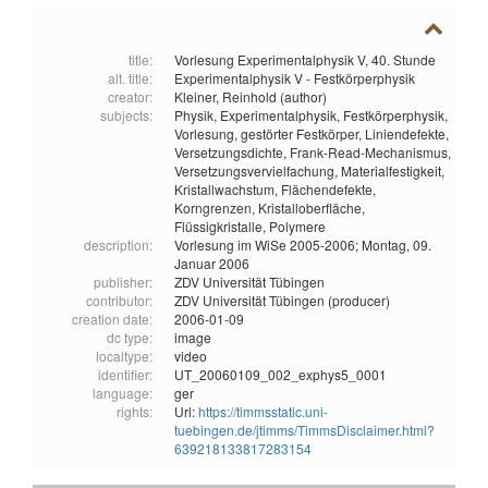
title:
Vorlesung Experimentalphysik V, 40. Stunde
alt. title:
Experimentalphysik V - Festkörperphysik
creator:
Kleiner, Reinhold (author)
subjects:
Physik,
Experimentalphysik,
Festkörperphysik,
Vorlesung,
gestörter Festkörper,
Liniendefekte,
Versetzungsdichte,
Frank-Read-Mechanismus,
Versetzungsvervielfachung,
Materialfestigkeit,
Kristallwachstum,
Flächendefekte,
Korngrenzen,
Kristalloberfläche,
Flüssigkristalle,
Polymere
description:
Vorlesung im WiSe 2005-2006; Montag, 09.
Januar 2006
publisher:
ZDV Universität Tübingen
contributor:
ZDV Universität Tübingen (producer)
creation date:
2006-01-09
dc type:
image
localtype:
video
identifier:
UT_20060109_002_exphys5_0001
language:
ger
rights:
Url:
https://timmsstatic.uni-
tuebingen.de/jtimms/TimmsDisclaimer.html?
639218133817283154