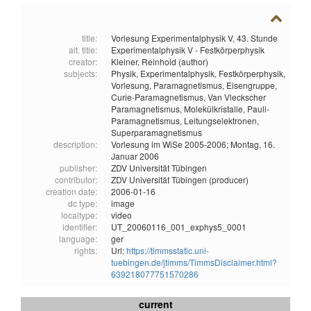
title:
Vorlesung Experimentalphysik V, 43. Stunde
alt. title:
Experimentalphysik V - Festkörperphysik
creator:
Kleiner, Reinhold (author)
subjects:
Physik,
Experimentalphysik,
Festkörperphysik,
Vorlesung,
Paramagnetismus,
Eisengruppe,
Curie-Paramagnetismus,
Van Vleckscher
Paramagnetismus,
Molekülkristalle,
Pauli-
Paramagnetismus,
Leitungselektronen,
Superparamagnetismus
description:
Vorlesung im WiSe 2005-2006; Montag, 16.
Januar 2006
publisher:
ZDV Universität Tübingen
contributor:
ZDV Universität Tübingen (producer)
creation date:
2006-01-16
dc type:
image
localtype:
video
identifier:
UT_20060116_001_exphys5_0001
language:
ger
rights:
Url:
https://timmsstatic.uni-
tuebingen.de/jtimms/TimmsDisclaimer.html?
639218077751570286
current