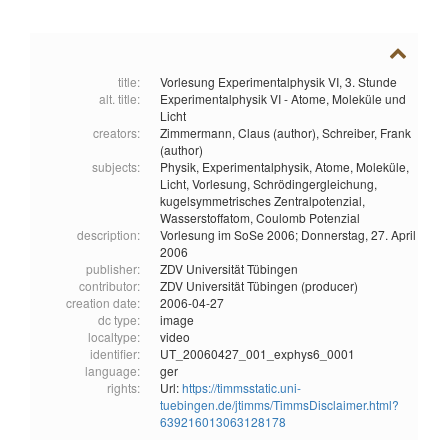
title:
Vorlesung Experimentalphysik VI, 3. Stunde
alt. title:
Experimentalphysik VI - Atome, Moleküle und
Licht
creators:
Zimmermann, Claus (author),
Schreiber, Frank
(author)
subjects:
Physik,
Experimentalphysik,
Atome,
Moleküle,
Licht,
Vorlesung,
Schrödingergleichung,
kugelsymmetrisches Zentralpotenzial,
Wasserstoffatom,
Coulomb Potenzial
description:
Vorlesung im SoSe 2006; Donnerstag, 27. April
2006
publisher:
ZDV Universität Tübingen
contributor:
ZDV Universität Tübingen (producer)
creation date:
2006-04-27
dc type:
image
localtype:
video
identifier:
UT_20060427_001_exphys6_0001
language:
ger
rights:
Url:
https://timmsstatic.uni-
tuebingen.de/jtimms/TimmsDisclaimer.html?
639216013063128178