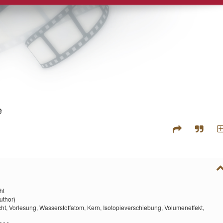
e
ht
uthor)
cht,
Vorlesung,
Wasserstoffatom,
Kern,
Isotopieverschiebung,
Volumeneffekt,