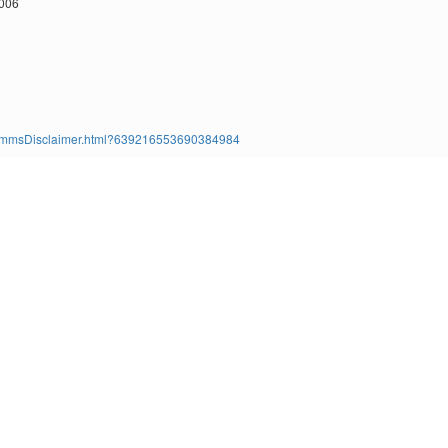
2006
ms/TimmsDisclaimer.html?639216553690384984