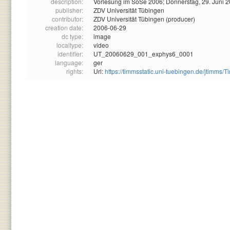
description:
Vorlesung im SoSe 2006; Donnerstag, 29. Juni 
publisher:
ZDV Universität Tübingen
contributor:
ZDV Universität Tübingen (producer)
creation date:
2006-06-29
dc type:
image
localtype:
video
identifier:
UT_20060629_001_exphys6_0001
language:
ger
rights:
Url:
https://timmsstatic.uni-tuebingen.de/jtim