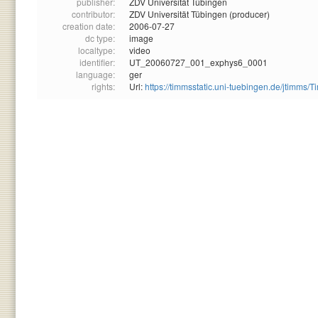
publisher:
ZDV Universität Tübingen
contributor:
ZDV Universität Tübingen (producer)
creation date:
2006-07-27
dc type:
image
localtype:
video
identifier:
UT_20060727_001_exphys6_0001
language:
ger
rights:
Url:
https://timmsstatic.uni-tuebingen.de/jtim