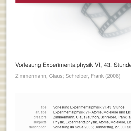
Vorlesung Experimentalphysik VI, 43. Stund
Zimmermann, Claus;
Schreiber, Frank
(2006)
title:
Vorlesung Experimentalphysik VI, 43. Stunde
alt. title:
Experimentalphysik VI - Atome, Moleküle und Lic
creators:
Zimmermann, Claus (author),
Schreiber, Frank (a
subjects:
Physik,
Experimentalphysik,
Atome,
Moleküle,
Li
description:
Vorlesung im SoSe 2006; Donnerstag, 27. Juli 2