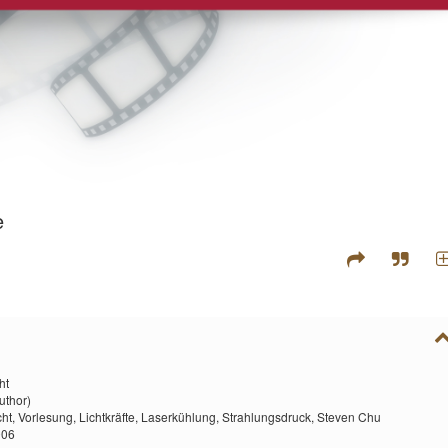
e
ht
uthor)
cht,
Vorlesung,
Lichtkräfte,
Laserkühlung,
Strahlungsdruck,
Steven Chu
006