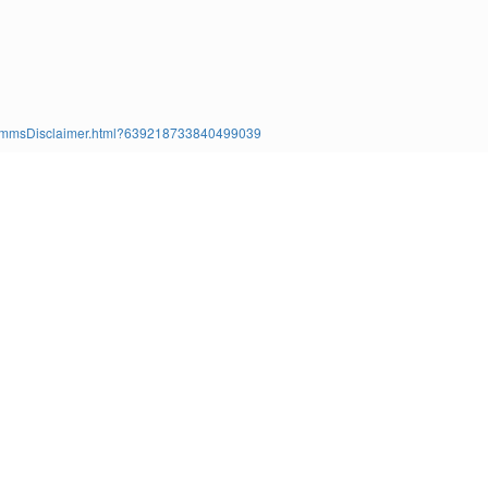
ms/TimmsDisclaimer.html?639218733840499039