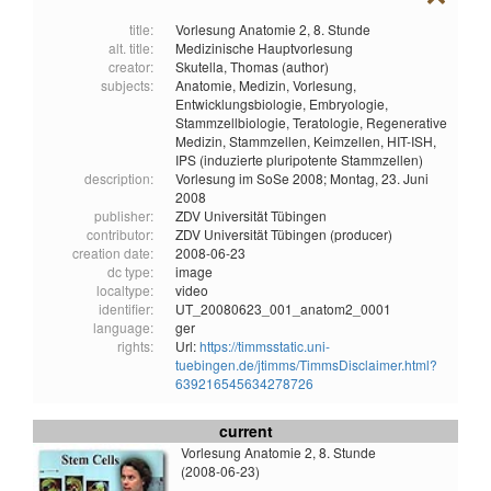
title:
Vorlesung Anatomie 2, 8. Stunde
alt. title:
Medizinische Hauptvorlesung
creator:
Skutella, Thomas (author)
subjects:
Anatomie,
Medizin,
Vorlesung,
Entwicklungsbiologie,
Embryologie,
Stammzellbiologie,
Teratologie,
Regenerative
Medizin,
Stammzellen,
Keimzellen,
HIT-ISH,
IPS (induzierte pluripotente Stammzellen)
description:
Vorlesung im SoSe 2008; Montag, 23. Juni
2008
publisher:
ZDV Universität Tübingen
contributor:
ZDV Universität Tübingen (producer)
creation date:
2008-06-23
dc type:
image
localtype:
video
identifier:
UT_20080623_001_anatom2_0001
language:
ger
rights:
Url:
https://timmsstatic.uni-
tuebingen.de/jtimms/TimmsDisclaimer.html?
639216545634278726
current
Vorlesung Anatomie 2, 8. Stunde
(2008-06-23)