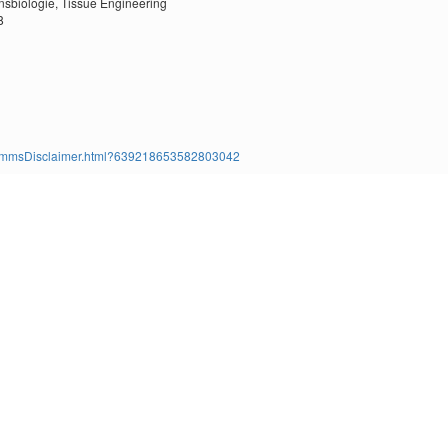
nsbiologie,
Tissue Engineering
8
ms/TimmsDisclaimer.html?639218653582803042