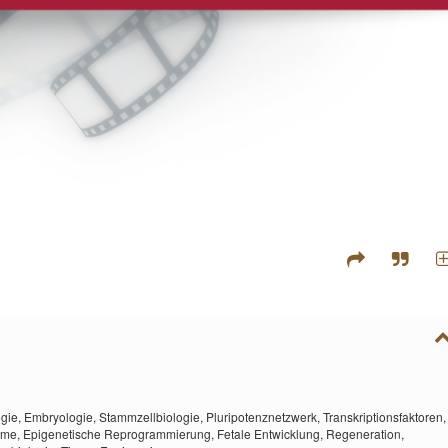
ogie,
Embryologie,
Stammzellbiologie,
Pluripotenznetzwerk,
Transkriptionsfaktoren,
ome,
Epigenetische Reprogrammierung,
Fetale Entwicklung,
Regeneration,