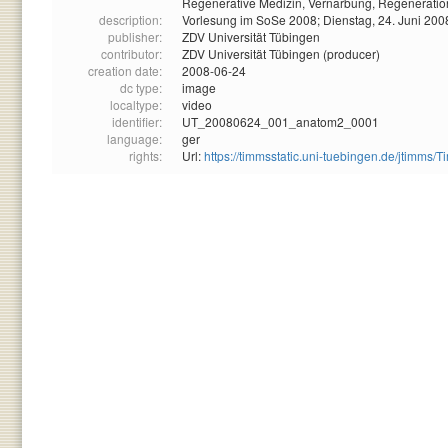
Regenerative Medizin,
Vernarbung,
Regeneratio
description:
Vorlesung im SoSe 2008; Dienstag, 24. Juni 200
publisher:
ZDV Universität Tübingen
contributor:
ZDV Universität Tübingen (producer)
creation date:
2008-06-24
dc type:
image
localtype:
video
identifier:
UT_20080624_001_anatom2_0001
language:
ger
rights:
Url:
https://timmsstatic.uni-tuebingen.de/jtim