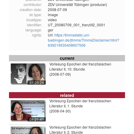
contributor:
ZDV Universität Tübingen (producer)
creation date:
2008-07-09
dc type:
image
localtype:
video
identifier:
UT_20080709_001_franzlit2_0001
language:
ger
rights:
Url:
https://timmsstatic.uni-
tuebingen.de/jtimms/TimmsDisclaimer.html?
639219535408607506
current
Vorlesung Epochen der französischen
Literatur II, 10. Stunde
(2008-07-09)
01:25:24
related
Vorlesung Epochen der französischen
Literatur II, 1. Stunde
(2008-04-30)
01:21:41
Vorlesung Epochen der französischen
Literatur II, 2. Stunde