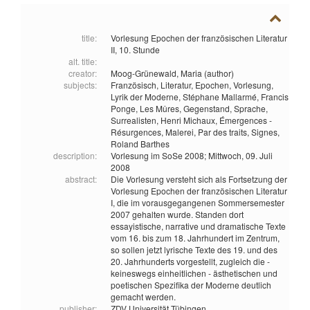
title:
Vorlesung Epochen der französischen Literatur
II, 10. Stunde
alt. title:
creator:
Moog-Grünewald, Maria (author)
subjects:
Französisch,
Literatur,
Epochen,
Vorlesung,
Lyrik der Moderne,
Stéphane Mallarmé,
Francis
Ponge,
Les Mûres,
Gegenstand,
Sprache,
Surrealisten,
Henri Michaux,
Émergences -
Résurgences,
Malerei,
Par des traits,
Signes,
Roland Barthes
description:
Vorlesung im SoSe 2008; Mittwoch, 09. Juli
2008
abstract:
Die Vorlesung versteht sich als Fortsetzung der
Vorlesung Epochen der französischen Literatur
I, die im vorausgegangenen Sommersemester
2007 gehalten wurde. Standen dort
essayistische, narrative und dramatische Texte
vom 16. bis zum 18. Jahrhundert im Zentrum,
so sollen jetzt lyrische Texte des 19. und des
20. Jahrhunderts vorgestellt, zugleich die -
keineswegs einheitlichen - ästhetischen und
poetischen Spezifika der Moderne deutlich
gemacht werden.
publisher:
ZDV Universität Tübingen