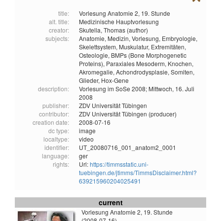
title:
Vorlesung Anatomie 2, 19. Stunde
alt. title:
Medizinische Hauptvorlesung
creator:
Skutella, Thomas (author)
subjects:
Anatomie,
Medizin,
Vorlesung,
Embryologie,
Skelettsystem,
Muskulatur,
Extremitäten,
Osteologie,
BMPs (Bone Morphogenetic
Proteins),
Paraxiales Mesoderm,
Knochen,
Akromegalie,
Achondrodysplasie,
Somiten,
Glieder,
Hox-Gene
description:
Vorlesung im SoSe 2008; Mittwoch, 16. Juli
2008
publisher:
ZDV Universität Tübingen
contributor:
ZDV Universität Tübingen (producer)
creation date:
2008-07-16
dc type:
image
localtype:
video
identifier:
UT_20080716_001_anatom2_0001
language:
ger
rights:
Url:
https://timmsstatic.uni-
tuebingen.de/jtimms/TimmsDisclaimer.html?
639215960204025491
current
Vorlesung Anatomie 2, 19. Stunde
(2008-07-16)