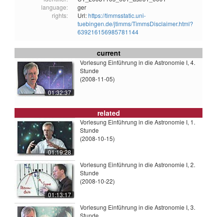
language:
ger
rights:
Url:
https://timmsstatic.uni-
tuebingen.de/jtimms/TimmsDisclaimer.html?
639216156985781144
current
Vorlesung Einführung in die Astronomie I, 4.
Stunde
(2008-11-05)
01:32:37
related
Vorlesung Einführung in die Astronomie I, 1.
Stunde
(2008-10-15)
01:19:28
Vorlesung Einführung in die Astronomie I, 2.
Stunde
(2008-10-22)
01:13:17
Vorlesung Einführung in die Astronomie I, 3.
Stunde