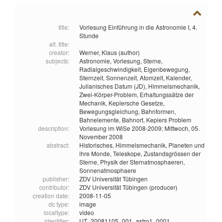
title:
Vorlesung Einführung in die Astronomie I, 4.
Stunde
alt. title:
creator:
Werner, Klaus (author)
subjects:
Astronomie,
Vorlesung,
Sterne,
Radialgeschwindigkeit,
Eigenbewegung,
Sternzeit,
Sonnenzeit,
Atomzeit,
Kalender,
Julianisches Datum (JD),
Himmelsmechanik,
Zwei-Körper-Problem,
Erhaltungssätze der
Mechanik,
Keplersche Gesetze,
Bewegungsgleichung,
Bahnformen,
Bahnelemente,
Bahnort,
Keplers Problem
description:
Vorlesung im WiSe 2008-2009; Mittwoch, 05.
November 2008
abstract:
Historisches, Himmelsmechanik, Planeten und
ihre Monde, Teleskope, Zustandsgrössen der
Sterne, Physik der Sternatmosphaeren,
Sonnenatmosphaere
publisher:
ZDV Universität Tübingen
contributor:
ZDV Universität Tübingen (producer)
creation date:
2008-11-05
dc type:
image
localtype:
video
identifier:
UT_20081105_001_astro1_0001