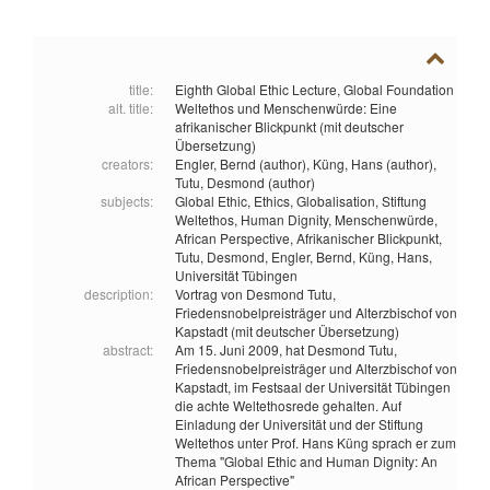
title:
Eighth Global Ethic Lecture, Global Foundation
alt. title:
Weltethos und Menschenwürde: Eine
afrikanischer Blickpunkt (mit deutscher
Übersetzung)
creators:
Engler, Bernd (author),
Küng, Hans (author),
Tutu, Desmond (author)
subjects:
Global Ethic,
Ethics,
Globalisation,
Stiftung
Weltethos,
Human Dignity,
Menschenwürde,
African Perspective,
Afrikanischer Blickpunkt,
Tutu, Desmond,
Engler, Bernd,
Küng, Hans,
Universität Tübingen
description:
Vortrag von Desmond Tutu,
Friedensnobelpreisträger und Alterzbischof von
Kapstadt (mit deutscher Übersetzung)
abstract:
Am 15. Juni 2009, hat Desmond Tutu,
Friedensnobelpreisträger und Alterzbischof von
Kapstadt, im Festsaal der Universität Tübingen
die achte Weltethosrede gehalten. Auf
Einladung der Universität und der Stiftung
Weltethos unter Prof. Hans Küng sprach er zum
Thema "Global Ethic and Human Dignity: An
African Perspective"