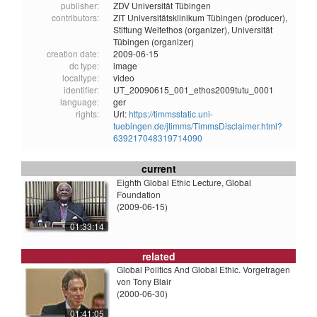
publisher:
ZDV Universität Tübingen
contributors:
ZIT Universitätsklinikum Tübingen (producer),
Stiftung Weltethos (organizer),
Universität
Tübingen (organizer)
creation date:
2009-06-15
dc type:
image
localtype:
video
identifier:
UT_20090615_001_ethos2009tutu_0001
language:
ger
rights:
Url:
https://timmsstatic.uni-
tuebingen.de/jtimms/TimmsDisclaimer.html?
639217048319714090
current
Eighth Global Ethic Lecture, Global
Foundation
(2009-06-15)
01:33:14
related
Global Politics And Global Ethic. Vorgetragen
von Tony Blair
(2000-06-30)
01:41:05