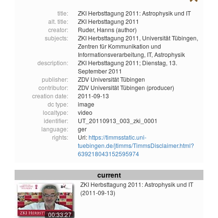
title:
ZKI Herbsttagung 2011: Astrophysik und IT
alt. title:
ZKI Herbsttagung 2011
creator:
Ruder, Hanns (author)
subjects:
ZKI Herbsttagung 2011,
Universität Tübingen,
Zentren für Kommunikation und
Informationsverarbeitung,
IT,
Astrophysik
description:
ZKI Herbsttagung 2011; Dienstag, 13.
September 2011
publisher:
ZDV Universität Tübingen
contributor:
ZDV Universität Tübingen (producer)
creation date:
2011-09-13
dc type:
image
localtype:
video
identifier:
UT_20110913_003_zki_0001
language:
ger
rights:
Url:
https://timmsstatic.uni-
tuebingen.de/jtimms/TimmsDisclaimer.html?
639218043152595974
current
ZKI Herbsttagung 2011: Astrophysik und IT
(2011-09-13)
00:33:27