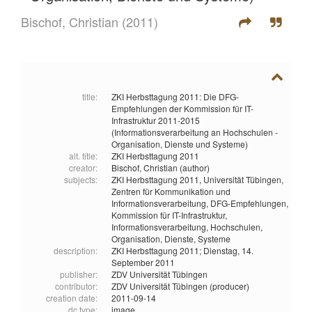
Bischof, Christian
(2011)
title:
ZKI Herbsttagung 2011: Die DFG-
Empfehlungen der Kommission für IT-
Infrastruktur 2011-2015
(Informationsverarbeitung an Hochschulen -
Organisation, Dienste und Systeme)
alt. title:
ZKI Herbsttagung 2011
creator:
Bischof, Christian (author)
subjects:
ZKI Herbsttagung 2011,
Universität Tübingen,
Zentren für Kommunikation und
Informationsverarbeitung,
DFG-Empfehlungen,
Kommission für IT-Infrastruktur,
Informationsverarbeitung,
Hochschulen,
Organisation,
Dienste,
Systeme
description:
ZKI Herbsttagung 2011; Dienstag, 14.
September 2011
publisher:
ZDV Universität Tübingen
contributor:
ZDV Universität Tübingen (producer)
creation date:
2011-09-14
dc type:
image