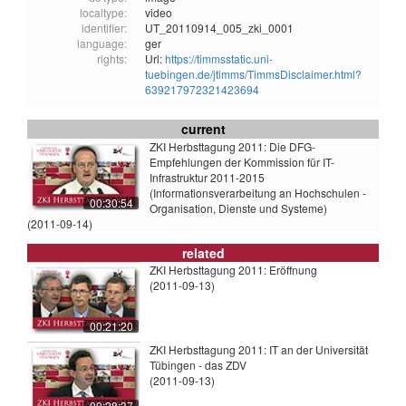
localtype:
video
identifier:
UT_20110914_005_zki_0001
language:
ger
rights:
Url:
https://timmsstatic.uni-
tuebingen.de/jtimms/TimmsDisclaimer.html?
639217972321423694
current
ZKI Herbsttagung 2011: Die DFG-
Empfehlungen der Kommission für IT-
Infrastruktur 2011-2015
(Informationsverarbeitung an Hochschulen -
00:30:54
Organisation, Dienste und Systeme)
(2011-09-14)
related
ZKI Herbsttagung 2011: Eröffnung
(2011-09-13)
00:21:20
ZKI Herbsttagung 2011: IT an der Universität
Tübingen - das ZDV
(2011-09-13)
00:28:37