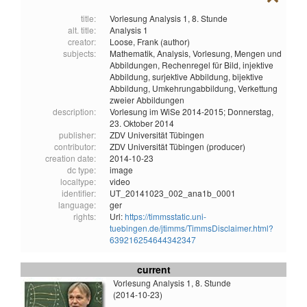
title:
Vorlesung Analysis 1, 8. Stunde
alt. title:
Analysis 1
creator:
Loose, Frank (author)
subjects:
Mathematik,
Analysis,
Vorlesung,
Mengen und
Abbildungen,
Rechenregel für Bild,
injektive
Abbildung,
surjektive Abbildung,
bijektive
Abbildung,
Umkehrungabbildung,
Verkettung
zweier Abbildungen
description:
Vorlesung im WiSe 2014-2015; Donnerstag,
23. Oktober 2014
publisher:
ZDV Universität Tübingen
contributor:
ZDV Universität Tübingen (producer)
creation date:
2014-10-23
dc type:
image
localtype:
video
identifier:
UT_20141023_002_ana1b_0001
language:
ger
rights:
Url:
https://timmsstatic.uni-
tuebingen.de/jtimms/TimmsDisclaimer.html?
639216254644342347
current
Vorlesung Analysis 1, 8. Stunde
(2014-10-23)