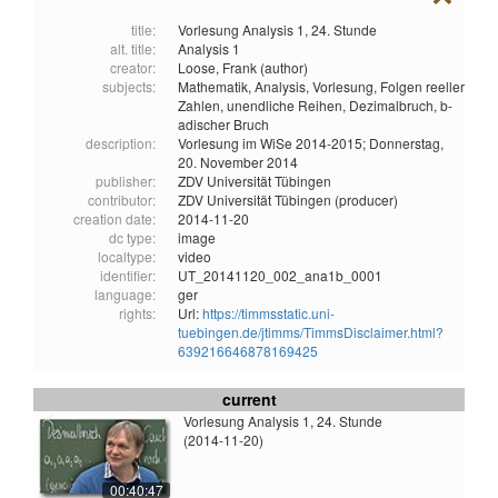
title:
Vorlesung Analysis 1, 24. Stunde
alt. title:
Analysis 1
creator:
Loose, Frank (author)
subjects:
Mathematik,
Analysis,
Vorlesung,
Folgen reeller
Zahlen,
unendliche Reihen,
Dezimalbruch,
b-
adischer Bruch
description:
Vorlesung im WiSe 2014-2015; Donnerstag,
20. November 2014
publisher:
ZDV Universität Tübingen
contributor:
ZDV Universität Tübingen (producer)
creation date:
2014-11-20
dc type:
image
localtype:
video
identifier:
UT_20141120_002_ana1b_0001
language:
ger
rights:
Url:
https://timmsstatic.uni-
tuebingen.de/jtimms/TimmsDisclaimer.html?
639216646878169425
current
Vorlesung Analysis 1, 24. Stunde
(2014-11-20)
00:40:47