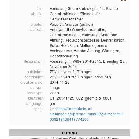
title:
Vorlesung Geomikrobiologie, 14. Stunde
alt. title:
Geomikrobiologie/Biologie für
Geowissenschaftler
creator:
Kappler, Andreas (author)
subjects:
Angewandte Geowissenschaften,
Geomikrobiologie,
Vorlesung,
Anaerobe
Atmung,
Reduktionsprozesse,
Denitrifikation,
Sulfat-Reduktion,
Methanogenese,
Acetogenese,
Aerobe Atmung,
Gärungen,
Redoxzonierung
description:
Vorlesung im WiSe 2014-2015; Dienstag, 25.
November 2014
publisher:
ZDV Universität Tübingen
contributor:
ZDV Universität Tübingen (producer)
creation date:
2014-11-25
dc type:
image
localtype:
video
identifier:
UT_20141125_002_geomibio_0001
language:
ger
rights:
Url:
https://timmsstatic.uni-
tuebingen.de/jtimms/TimmsDisclaimer.html?
639219438419774283
current
Vorlesung Geomikrobiologie, 14. Stunde