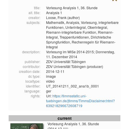
title:
Vorlesung Analysis 1, 36. Stunde
alt. title:
Analysis 1
creator:
Loose, Frank (author)
subjects:
Mathematik,
Analysis,
Vorlesung,
integrierbare
Funktionen,
Unterintegral,
Oberintegral,
Riemann-integrierbare Funktion,
Riemann-
Integral,
Treppenfunktionen,
Dirichletsche
Sprungfunktion,
Rechenregeln für Riemann-
Integral
description:
Vorlesung im WiSe 2014-2015; Donnerstag,
11. Dezember 2014
publisher:
ZDV Universität Tübingen
contributor:
ZDV Universität Tübingen (producer)
creation date:
2014-12-11
dc type:
image
localtype:
video
identifier:
UT_20141211_002_ana1b_0001
language:
ger
rights:
Url:
https://timmsstatic.uni-
tuebingen.de/jtimms/TimmsDisclaimer.html?
639218296672608719
current
Vorlesung Analysis 1, 36. Stunde
(2014-12-11)