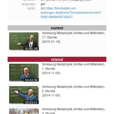
language:
ger
rights:
Url:
https://timmsstatic.uni-
tuebingen.de/jtimms/TimmsDisclaimer.html?
639218689429743027
current
Vorlesung Metaphysik (Antike und Mittelalter),
17. Stunde
(2015-01-19)
00:42:33
related
Vorlesung Metaphysik (Antike und Mittelalter),
1. Stunde
(2014-11-03)
00:43:39
Vorlesung Metaphysik (Antike und Mittelalter),
2. Stunde
(2014-11-03)
00:23:51
Vorlesung Metaphysik (Antike und Mittelalter),
3. Stunde