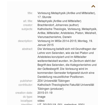
title:
Vorlesung Metaphysik (Antike und Mittelalter),
17. Stunde
alt. title:
Metaphysik (Antike und Mittelalter)
creator:
Brachtendorf, Johannes (author)
subjects:
Katholische Theologie,
Vorlesung,
Metaphysik,
Antike,
Mittelalter,
Aristoteles,
Platon,
Weisheit,
Vierursachenlehre,
Darwin
description:
Vorlesung im WiSe 2014-2015; Montag, 19.
Januar 2015
abstract:
Die Vorlesung befaßt sich mit Grundfragen der
Lehre vom Seienden, wie sie bei Platon und
Aristoteles konzipiert und im Mittelalter
weiterentwickelt wurden. Im Zentrum steht der
Begriff des Seienden, die Kategorienlehre und
der Gottesbegriff. Die Vorlesung wird im
kommenden Semester fortgesetzt durch eine
Darstellung neuzeitlicher Positionen.
publisher:
ZDV Universität Tübingen
contributor:
Katholisch-Theologische Fakultät Universität
Tübingen (producer)
creation date:
2015-01-19
dc type:
image
localtype:
video
identifier:
UT_20150119_001_metaphys_0001