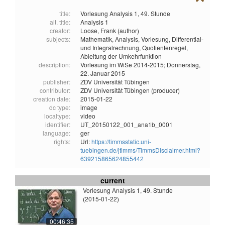
title:
Vorlesung Analysis 1, 49. Stunde
alt. title:
Analysis 1
creator:
Loose, Frank (author)
subjects:
Mathematik,
Analysis,
Vorlesung,
Differential-
und Integralrechnung,
Quotientenregel,
Ableitung der Umkehrfunktion
description:
Vorlesung im WiSe 2014-2015; Donnerstag,
22. Januar 2015
publisher:
ZDV Universität Tübingen
contributor:
ZDV Universität Tübingen (producer)
creation date:
2015-01-22
dc type:
image
localtype:
video
identifier:
UT_20150122_001_ana1b_0001
language:
ger
rights:
Url:
https://timmsstatic.uni-
tuebingen.de/jtimms/TimmsDisclaimer.html?
639215865624855442
current
Vorlesung Analysis 1, 49. Stunde
(2015-01-22)
00:46:35