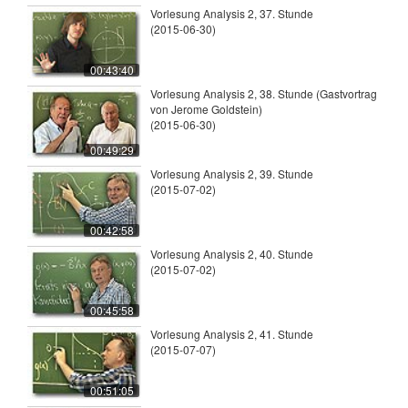
Vorlesung Analysis 2, 37. Stunde
(2015-06-30)
00:43:40
Vorlesung Analysis 2, 38. Stunde (Gastvortrag
von Jerome Goldstein)
(2015-06-30)
00:49:29
Vorlesung Analysis 2, 39. Stunde
(2015-07-02)
00:42:58
Vorlesung Analysis 2, 40. Stunde
(2015-07-02)
00:45:58
Vorlesung Analysis 2, 41. Stunde
(2015-07-07)
00:51:05