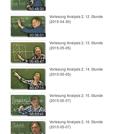
00:48:30
Vorlesung Analysis 2, 12. Stunde
(2015-04-30)
00:36:01
Vorlesung Analysis 2, 13. Stunde
(2015-05-05)
00:45:47
Vorlesung Analysis 2, 14. Stunde
(2015-05-05)
00:47:11
Vorlesung Analysis 2, 15. Stunde
(2015-05-07)
00:53:41
Vorlesung Analysis 2, 16. Stunde
(2015-05-07)