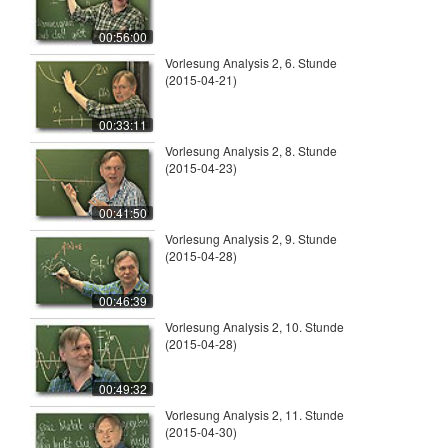
00:56:00
Vorlesung Analysis 2, 6. Stunde
(2015-04-21)
00:33:11
Vorlesung Analysis 2, 8. Stunde
(2015-04-23)
00:41:50
Vorlesung Analysis 2, 9. Stunde
(2015-04-28)
00:46:39
Vorlesung Analysis 2, 10. Stunde
(2015-04-28)
00:49:32
Vorlesung Analysis 2, 11. Stunde
(2015-04-30)