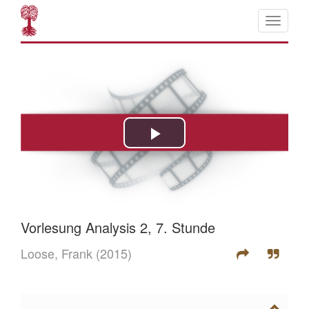
Vorlesung Analysis 2, 7. Stunde
Loose, Frank
(2015)