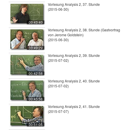
Vorlesung Analysis 2, 37. Stunde
(2015-06-30)
00:43:40
Vorlesung Analysis 2, 38. Stunde (Gastvortrag
von Jerome Goldstein)
(2015-06-30)
00:49:29
Vorlesung Analysis 2, 39. Stunde
(2015-07-02)
00:42:58
Vorlesung Analysis 2, 40. Stunde
(2015-07-02)
00:45:58
Vorlesung Analysis 2, 41. Stunde
(2015-07-07)
00:51:05