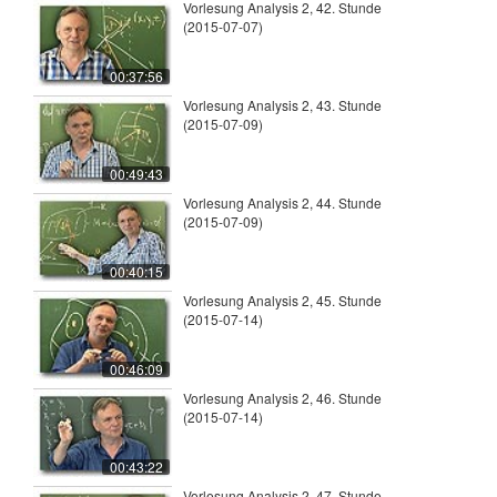
Vorlesung Analysis 2, 42. Stunde
(2015-07-07)
00:37:56
Vorlesung Analysis 2, 43. Stunde
(2015-07-09)
00:49:43
Vorlesung Analysis 2, 44. Stunde
(2015-07-09)
00:40:15
Vorlesung Analysis 2, 45. Stunde
(2015-07-14)
00:46:09
Vorlesung Analysis 2, 46. Stunde
(2015-07-14)
00:43:22
Vorlesung Analysis 2, 47. Stunde