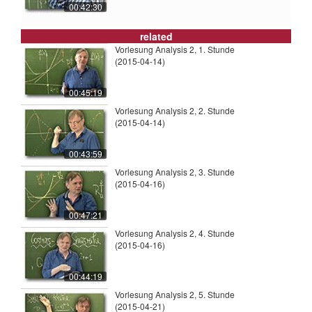
00:42:30
related
Vorlesung Analysis 2, 1. Stunde
(2015-04-14)
00:45:19
Vorlesung Analysis 2, 2. Stunde
(2015-04-14)
00:43:59
Vorlesung Analysis 2, 3. Stunde
(2015-04-16)
00:47:21
Vorlesung Analysis 2, 4. Stunde
(2015-04-16)
00:44:19
Vorlesung Analysis 2, 5. Stunde
(2015-04-21)