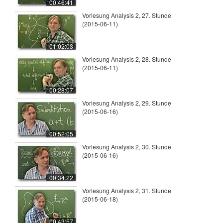
00:46:41
Vorlesung Analysis 2, 27. Stunde
(2015-06-11)
01:02:03
Vorlesung Analysis 2, 28. Stunde
(2015-06-11)
00:28:07
Vorlesung Analysis 2, 29. Stunde
(2015-06-16)
00:52:05
Vorlesung Analysis 2, 30. Stunde
(2015-06-16)
00:34:22
Vorlesung Analysis 2, 31. Stunde
(2015-06-18)
00:43:57