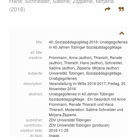
Hans;
Schneider, Sabine;
Zipperle, Mirjana
(2016)
title:
40. Sozialpädagogiktag 2016: Unabgegoltenes
in 40 Jahren Tübinger Sozialpädagogiktage
alt. title:
creators:
Frommann, Anne (author),
Thiersch, Renate
(author),
Thiersch, Hans (author),
Schneider,
Sabine (author),
Zipperle, Mirjana (author)
subjects:
Universität,
Tübingen,
Sozialpädagogiktage,
Unabgegoltenes
description:
Veranstaltung im WiSe 2016-2017; Freitag, 25.
November 2016
abstract:
Unabgegoltenes in 40 Jahren Tübinger
Sozialpädagogiktage - Ein Gespräch mit Anne
Frommann, Renate Thiersch und Hans
Thiersch. Moderation: Sabine Schneider und
Mirjana Zipperle.
publisher:
ZDV Universität Tübingen
contributor:
ZDV Universität Tübingen (producer)
creation date:
2016-11-25
dc type:
image