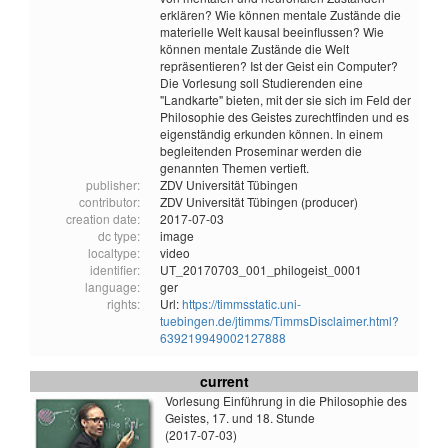
erklären? Wie können mentale Zustände die
materielle Welt kausal beeinflussen? Wie
können mentale Zustände die Welt
repräsentieren? Ist der Geist ein Computer?
Die Vorlesung soll Studierenden eine
"Landkarte" bieten, mit der sie sich im Feld der
Philosophie des Geistes zurechtfinden und es
eigenständig erkunden können. In einem
begleitenden Proseminar werden die
genannten Themen vertieft.
publisher:
ZDV Universität Tübingen
contributor:
ZDV Universität Tübingen (producer)
creation date:
2017-07-03
dc type:
image
localtype:
video
identifier:
UT_20170703_001_philogeist_0001
language:
ger
rights:
Url:
https://timmsstatic.uni-
tuebingen.de/jtimms/TimmsDisclaimer.html?
639219949002127888
current
Vorlesung Einführung in die Philosophie des
Geistes, 17. und 18. Stunde
(2017-07-03)