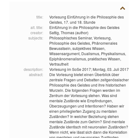
title:
Vorlesung Einführung in die Philosophie des
Geistes, 17. und 18. Stunde
alt. title:
Einführung in die Philosophie des Geistes
creator:
Sattig, Thomas (author)
subjects:
Philosophisches Seminar,
Vorlesung,
Philosophie des Geistes,
Phänomenales
Bewusstsein,
subjektives Wissen,
Wissensargument,
Dualismus,
Physikalismus,
Epiphänomenalismus,
praktisches Wissen,
Vertrautheit
description:
Vorlesung im SoSe 2017; Montag, 03. Juli 2017
abstract:
Die Vorlesung bietet einen Überblick über
zentrale Fragen und Debatten zeitgenössischer
Philosophie des Geistes und ihre historischen
Wurzeln. Die folgenden Fragen werden im
Zentrum der Vorlesung stehen. Was sind
mentale Zustände wie Empfindungen,
Überzeugungen und Intentionen? Haben wir
einen privilegierten Zugang zu mentalen
Zuständen? In welcher Beziehung stehen
mentale Zustände zum Gehirn? Sind mentale
Zustände identisch mit neuronalen Zuständen?
Wenn nicht, wie lässt sich dann die Korrelation
von mentalen und neuronalen Zuständen