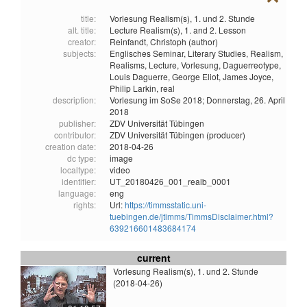
title:
Vorlesung Realism(s), 1. und 2. Stunde
alt. title:
Lecture Realism(s), 1. and 2. Lesson
creator:
Reinfandt, Christoph (author)
subjects:
Englisches Seminar,
Literary Studies,
Realism,
Realisms,
Lecture,
Vorlesung,
Daguerreotype,
Louis Daguerre,
George Eliot,
James Joyce,
Philip Larkin,
real
description:
Vorlesung im SoSe 2018; Donnerstag, 26. April
2018
publisher:
ZDV Universität Tübingen
contributor:
ZDV Universität Tübingen (producer)
creation date:
2018-04-26
dc type:
image
localtype:
video
identifier:
UT_20180426_001_realb_0001
language:
eng
rights:
Url:
https://timmsstatic.uni-
tuebingen.de/jtimms/TimmsDisclaimer.html?
639216601483684174
current
Vorlesung Realism(s), 1. und 2. Stunde
(2018-04-26)