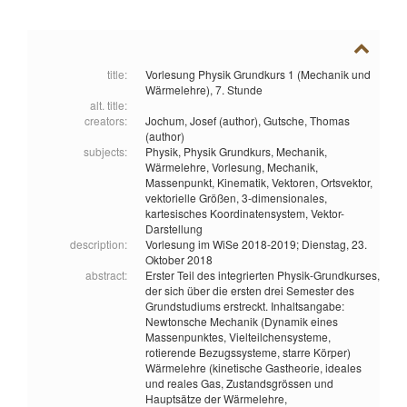
title:
Vorlesung Physik Grundkurs 1 (Mechanik und
Wärmelehre), 7. Stunde
alt. title:
creators:
Jochum, Josef (author),
Gutsche, Thomas
(author)
subjects:
Physik,
Physik Grundkurs,
Mechanik,
Wärmelehre,
Vorlesung,
Mechanik,
Massenpunkt,
Kinematik,
Vektoren,
Ortsvektor,
vektorielle Größen,
3-dimensionales,
kartesisches Koordinatensystem,
Vektor-
Darstellung
description:
Vorlesung im WiSe 2018-2019; Dienstag, 23.
Oktober 2018
abstract:
Erster Teil des integrierten Physik-Grundkurses,
der sich über die ersten drei Semester des
Grundstudiums erstreckt. Inhaltsangabe:
Newtonsche Mechanik (Dynamik eines
Massenpunktes, Vielteilchensysteme,
rotierende Bezugssysteme, starre Körper)
Wärmelehre (kinetische Gastheorie, ideales
und reales Gas, Zustandsgrössen und
Hauptsätze der Wärmelehre,