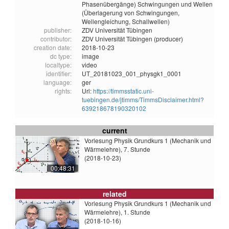
Phasenübergänge) Schwingungen und Wellen
(Überlagerung von Schwingungen,
Wellengleichung, Schallwellen)
publisher:
ZDV Universität Tübingen
contributor:
ZDV Universität Tübingen (producer)
creation date:
2018-10-23
dc type:
image
localtype:
video
identifier:
UT_20181023_001_physgk1_0001
language:
ger
rights:
Url:
https://timmsstatic.uni-
tuebingen.de/jtimms/TimmsDisclaimer.html?
639218678190320102
current
Vorlesung Physik Grundkurs 1 (Mechanik und
Wärmelehre), 7. Stunde
(2018-10-23)
00:48:31
related
Vorlesung Physik Grundkurs 1 (Mechanik und
Wärmelehre), 1. Stunde
(2018-10-16)