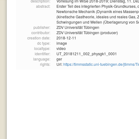
description:
Vorlesung im WiSe 2018-2019; Dienstag, 11. D
abstract:
Erster Teil des integrierten Physik-Grundkurses,
Newtonsche Mechanik (Dynamik eines Massenpunk
(kinetische Gastheorie, ideales und reales Ga
Schwingungen und Wellen (Überlagerung von Sc
publisher:
ZDV Universität Tübingen
contributor:
ZDV Universität Tübingen (producer)
creation date:
2018-12-11
dc type:
image
localtype:
video
identifier:
UT_20181211_002_physgk1_0001
language:
ger
rights:
Url:
https://timmsstatic.uni-tuebingen.de/jtim