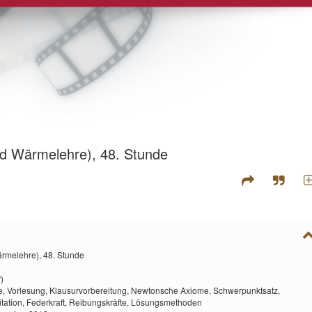
d Wärmelehre), 48. Stunde
rmelehre), 48. Stunde
)
e,
Vorlesung,
Klausurvorbereitung,
Newtonsche Axiome,
Schwerpunktsatz,
itation,
Federkraft,
Reibungskräfte,
Lösungsmethoden