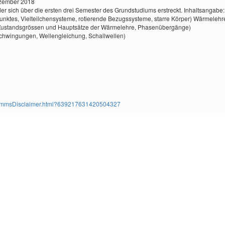
ezember 2018
 der sich über die ersten drei Semester des Grundstudiums erstreckt. Inhaltsangabe:
tes, Vielteilchensysteme, rotierende Bezugssysteme, starre Körper) Wärmelehr
s, Zustandsgrössen und Hauptsätze der Wärmelehre, Phasenübergänge)
hwingungen, Wellengleichung, Schallwellen)
ms/TimmsDisclaimer.html?639217631420504327