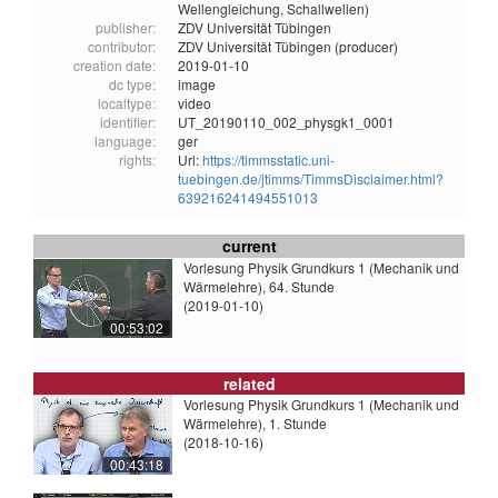
Wellengleichung, Schallwellen)
publisher:
ZDV Universität Tübingen
contributor:
ZDV Universität Tübingen (producer)
creation date:
2019-01-10
dc type:
image
localtype:
video
identifier:
UT_20190110_002_physgk1_0001
language:
ger
rights:
Url:
https://timmsstatic.uni-
tuebingen.de/jtimms/TimmsDisclaimer.html?
639216241494551013
current
Vorlesung Physik Grundkurs 1 (Mechanik und
Wärmelehre), 64. Stunde
(2019-01-10)
00:53:02
related
Vorlesung Physik Grundkurs 1 (Mechanik und
Wärmelehre), 1. Stunde
(2018-10-16)
00:43:18