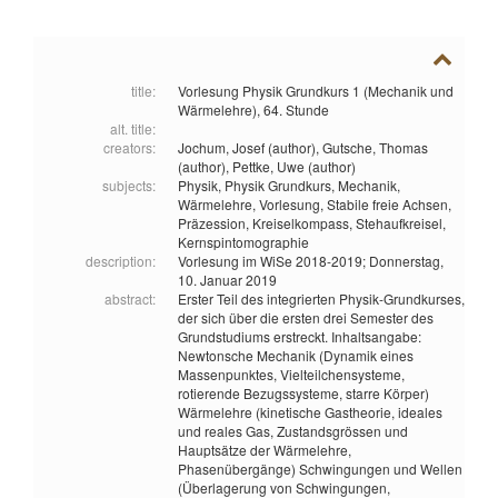
title:
Vorlesung Physik Grundkurs 1 (Mechanik und
Wärmelehre), 64. Stunde
alt. title:
creators:
Jochum, Josef (author),
Gutsche, Thomas
(author),
Pettke, Uwe (author)
subjects:
Physik,
Physik Grundkurs,
Mechanik,
Wärmelehre,
Vorlesung,
Stabile freie Achsen,
Präzession,
Kreiselkompass,
Stehaufkreisel,
Kernspintomographie
description:
Vorlesung im WiSe 2018-2019; Donnerstag,
10. Januar 2019
abstract:
Erster Teil des integrierten Physik-Grundkurses,
der sich über die ersten drei Semester des
Grundstudiums erstreckt. Inhaltsangabe:
Newtonsche Mechanik (Dynamik eines
Massenpunktes, Vielteilchensysteme,
rotierende Bezugssysteme, starre Körper)
Wärmelehre (kinetische Gastheorie, ideales
und reales Gas, Zustandsgrössen und
Hauptsätze der Wärmelehre,
Phasenübergänge) Schwingungen und Wellen
(Überlagerung von Schwingungen,