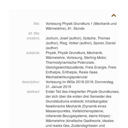
title:
Vorlesung Physik Grundkurs 1 (Mechanik und
Wärmelehre), 81. Stunde
alt. title:
creators:
Jochum, Josef (author),
Gutsche, Thomas
(author),
Rieg, Volker (author),
Sporer, Daniel
(author)
subjects:
Physik,
Physik Grundkurs,
Mechanik,
Wärmelehre,
Vorlesung,
Sterling-Motor,
Thermodynamische Potenziale,
Gleichgewichtszustände,
Freie Energie,
Freie
Enthalpie,
Enthalpie,
Reale Gase,
Wechselwirkungspotenzial
description:
Vorlesung im WiSe 2018-2019; Donnerstag,
31. Januar 2019
abstract:
Erster Teil des integrierten Physik-Grundkurses,
der sich über die ersten drei Semester des
Grundstudiums erstreckt. Inhaltsangabe:
Newtonsche Mechanik (Dynamik eines
Massenpunktes, Vielteilchensysteme,
rotierende Bezugssysteme, starre Körper)
Wärmelehre (kinetische Gastheorie, ideales
und reales Gas, Zustandsgrössen und