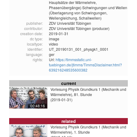
Hauptsätze der Wärmelehre,
Phasenübergänge) Schwingungen und Wellen
(Überlagerung von Schwingungen,
Wellengleichung, Schallwellen)
publisher:
ZDV Universität Tübingen
contributor:
ZDV Universität Tübingen (producer)
creation date:
2019-01-31
dc type:
image
localtype:
video
identifier:
UT_20190131_001_physgk1_0001
language:
ger
rights:
Url:
https://timmsstatic.uni-
tuebingen.de/jtimms/TimmsDisclaimer.html?
639216248535600382
current
Vorlesung Physik Grundkurs 1 (Mechanik und
Wärmelehre), 81. Stunde
(2019-01-31)
00:48:16
related
Vorlesung Physik Grundkurs 1 (Mechanik und
Wärmelehre), 1. Stunde