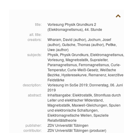
title:
Vorlesung Physik Grundkurs 2
(Elektromagnetismus), 44. Stunde
alt. title:
creators:
Wharam, David (author),
Jochum, Josef
(author),
Gutsche, Thomas (author),
Pettke,
Uwe (author)
subjects:
Physik,
Physik Grundkurs,
Elektromagnetismus,
Vorlesung,
Magnetostatik,
Supraleiter,
Paramagnetismus,
Ferromagnetismus,
Curie-
Temperatur,
Curie-Weiß-Gesetz,
Weißsche
Bezirke,
Hysteresekurve,
Remanenz,
koerzitive
Feldstärke
description:
Vorlesung im SoSe 2019; Donnerstag, 06. Juni
2019
abstract:
Inhaltsangabe: Elektrostatik, Stromfluss durch
Leiter und elektrischer Widerstand,
Magnetostatik, Maxwell-Gleichungen, Spulen
und elektronische Schaltungen,
Elektromagnetische Wellen, Spezielle
Relativitätstheorie
publisher:
ZDV Universität Tübingen
contributor:
ZDV Universität Tübingen (producer)