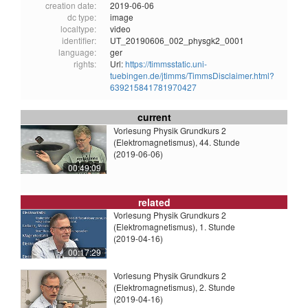
creation date:
2019-06-06
dc type:
image
localtype:
video
identifier:
UT_20190606_002_physgk2_0001
language:
ger
rights:
Url:
https://timmsstatic.uni-
tuebingen.de/jtimms/TimmsDisclaimer.html?
639215841781970427
current
Vorlesung Physik Grundkurs 2
(Elektromagnetismus), 44. Stunde
(2019-06-06)
00:49:09
related
Vorlesung Physik Grundkurs 2
(Elektromagnetismus), 1. Stunde
(2019-04-16)
00:17:29
Vorlesung Physik Grundkurs 2
(Elektromagnetismus), 2. Stunde
(2019-04-16)